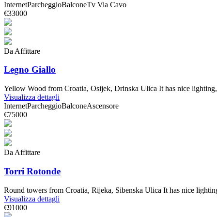
Internet
Parcheggio
Balcone
Tv Via Cavo
€33000
Da Affittare
Legno Giallo
Yellow Wood from Croatia, Osijek, Drinska Ulica It has nice lightin
Visualizza dettagli
Internet
Parcheggio
Balcone
Ascensore
€75000
Da Affittare
Torri Rotonde
Round towers from Croatia, Rijeka, Sibenska Ulica It has nice light
Visualizza dettagli
€91000