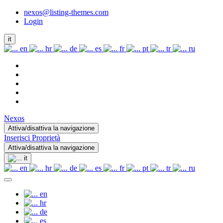
nexos@listing-themes.com
Login
it
en
hr
de
es
fr
pt
tr
ru
Nexos
Attiva/disattiva la navigazione
Inserisci Proprietà
Attiva/disattiva la navigazione
it
en
hr
de
es
fr
pt
tr
ru
en
hr
de
es