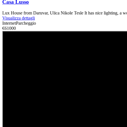
Casa Lusso
Lux House from Daruvar, Ulica Nikole Tesle It has nice lighting, a
Visualizza dettagli
Internet
Parcheggio
€61000