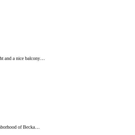
ight and a nice balcony…
ighborhood of Becka…