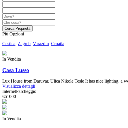
Cerca Proprietà
Più Opzioni
Cestica
Zagreb
Varazdin
Croatia
In Vendita
Casa Lusso
Lux House from Daruvar, Ulica Nikole Tesle It has nice lighting, a
Visualizza dettagli
Internet
Parcheggio
€61000
In Vendita