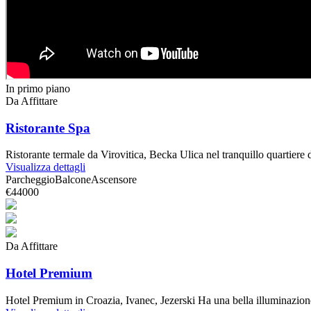
In primo piano
Da Affittare
Ristorante Spa
Ristorante termale da Virovitica, Becka Ulica nel tranquillo quartiere d
Visualizza dettagli
Parcheggio
Balcone
Ascensore
€44000
Da Affittare
Hotel Premium
Hotel Premium in Croazia, Ivanec, Jezerski Ha una bella illuminazione 