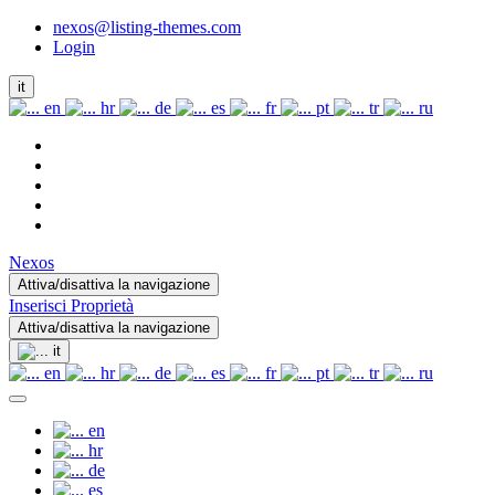
nexos@listing-themes.com
Login
it
en
hr
de
es
fr
pt
tr
ru
Nexos
Attiva/disattiva la navigazione
Inserisci Proprietà
Attiva/disattiva la navigazione
it
en
hr
de
es
fr
pt
tr
ru
en
hr
de
es