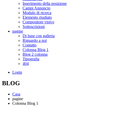
Inserimento della posizione
Campi Annuncio
Modulo di ricerca
Elemento risultato
Compositore visivo
Sottoscrizioni
pagine
Di base con galleria
Riguardo a noi
Contatto
Colonna Blog 1
Blog 2 colonna
Tipografia
404
Login
BLOG
Casa
pagine
Colonna Blog 1