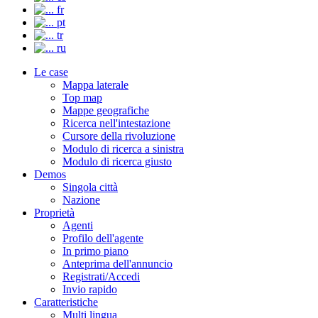
fr
pt
tr
ru
Le case
Mappa laterale
Top map
Mappe geografiche
Ricerca nell'intestazione
Cursore della rivoluzione
Modulo di ricerca a sinistra
Modulo di ricerca giusto
Demos
Singola città
Nazione
Proprietà
Agenti
Profilo dell'agente
In primo piano
Anteprima dell'annuncio
Registrati/Accedi
Invio rapido
Caratteristiche
Multi lingua