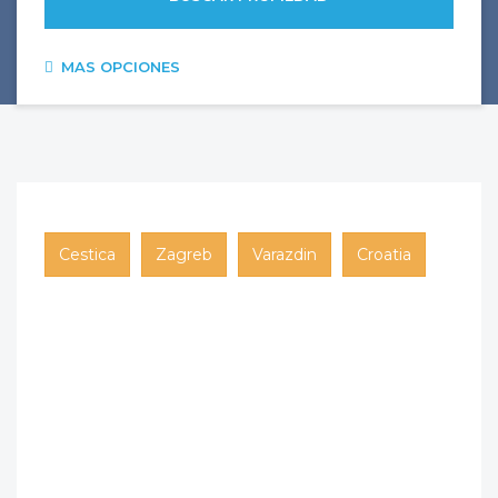
MAS OPCIONES
Cestica
Zagreb
Varazdin
Croatia