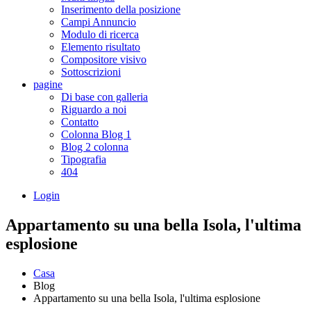
Inserimento della posizione
Campi Annuncio
Modulo di ricerca
Elemento risultato
Compositore visivo
Sottoscrizioni
pagine
Di base con galleria
Riguardo a noi
Contatto
Colonna Blog 1
Blog 2 colonna
Tipografia
404
Login
Appartamento su una bella Isola, l'ultima
esplosione
Casa
Blog
Appartamento su una bella Isola, l'ultima esplosione