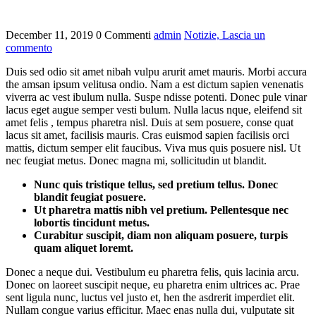
December 11, 2019
0 Commenti
admin
Notizie,
Lascia un
commento
Duis sed odio sit amet nibah vulpu arurit amet mauris. Morbi accura
the amsan ipsum velitusa ondio. Nam a est dictum sapien venenatis
viverra ac vest ibulum nulla. Suspe ndisse potenti. Donec pule vinar
lacus eget augue semper vesti bulum. Nulla lacus nque, eleifend sit
amet felis , tempus pharetra nisl. Duis at sem posuere, conse quat
lacus sit amet, facilisis mauris. Cras euismod sapien facilisis orci
mattis, dictum semper elit faucibus. Viva mus quis posuere nisl. Ut
nec feugiat metus. Donec magna mi, sollicitudin ut blandit.
Nunc quis tristique tellus, sed pretium tellus. Donec
blandit feugiat posuere.
Ut pharetra mattis nibh vel pretium. Pellentesque nec
lobortis tincidunt metus.
Curabitur suscipit, diam non aliquam posuere, turpis
quam aliquet loremt.
Donec a neque dui. Vestibulum eu pharetra felis, quis lacinia arcu.
Donec on laoreet suscipit neque, eu pharetra enim ultrices ac. Prae
sent ligula nunc, luctus vel justo et, hen the asdrerit imperdiet elit.
Nullam congue varius efficitur. Maec enas nulla dui, vulputate sit