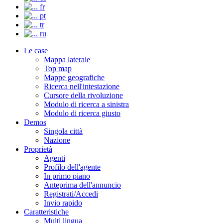
fr
pt
tr
ru
Le case
Mappa laterale
Top map
Mappe geografiche
Ricerca nell'intestazione
Cursore della rivoluzione
Modulo di ricerca a sinistra
Modulo di ricerca giusto
Demos
Singola città
Nazione
Proprietà
Agenti
Profilo dell'agente
In primo piano
Anteprima dell'annuncio
Registrati/Accedi
Invio rapido
Caratteristiche
Multi lingua