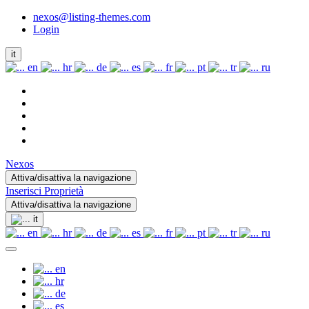
nexos@listing-themes.com
Login
it
en
hr
de
es
fr
pt
tr
ru
Nexos
Attiva/disattiva la navigazione
Inserisci Proprietà
Attiva/disattiva la navigazione
it
en
hr
de
es
fr
pt
tr
ru
en
hr
de
es