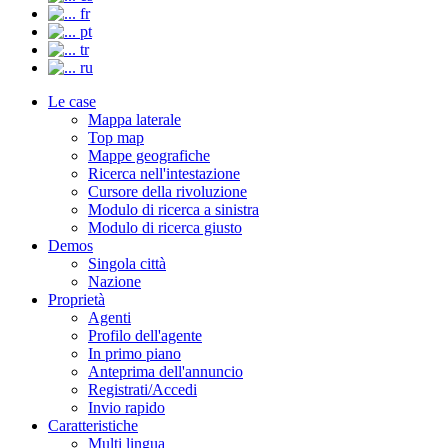
fr
pt
tr
ru
Le case
Mappa laterale
Top map
Mappe geografiche
Ricerca nell'intestazione
Cursore della rivoluzione
Modulo di ricerca a sinistra
Modulo di ricerca giusto
Demos
Singola città
Nazione
Proprietà
Agenti
Profilo dell'agente
In primo piano
Anteprima dell'annuncio
Registrati/Accedi
Invio rapido
Caratteristiche
Multi lingua