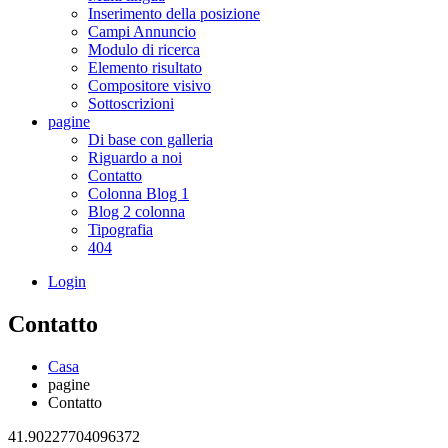
Inserimento della posizione
Campi Annuncio
Modulo di ricerca
Elemento risultato
Compositore visivo
Sottoscrizioni
pagine
Di base con galleria
Riguardo a noi
Contatto
Colonna Blog 1
Blog 2 colonna
Tipografia
404
Login
Contatto
Casa
pagine
Contatto
41.90227704096372