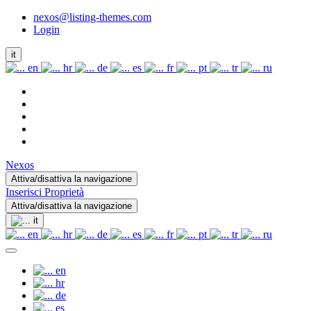
nexos@listing-themes.com
Login
it
en
hr
de
es
fr
pt
tr
ru
Nexos
Attiva/disattiva la navigazione
Inserisci Proprietà
Attiva/disattiva la navigazione
it
en
hr
de
es
fr
pt
tr
ru
en
hr
de
es