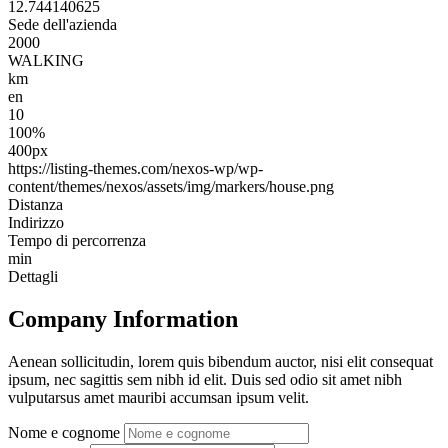
12.744140625
Sede dell'azienda
2000
WALKING
km
en
10
100%
400px
https://listing-themes.com/nexos-wp/wp-
content/themes/nexos/assets/img/markers/house.png
Distanza
Indirizzo
Tempo di percorrenza
min
Dettagli
Company Information
Aenean sollicitudin, lorem quis bibendum auctor, nisi elit consequat
ipsum, nec sagittis sem nibh id elit. Duis sed odio sit amet nibh
vulputarsus amet mauribi accumsan ipsum velit.
Nome e cognome