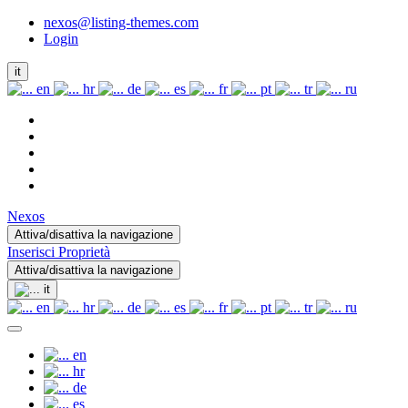
nexos@listing-themes.com
Login
it
en
hr
de
es
fr
pt
tr
ru
Nexos
Attiva/disattiva la navigazione
Inserisci Proprietà
Attiva/disattiva la navigazione
it
en
hr
de
es
fr
pt
tr
ru
en
hr
de
es