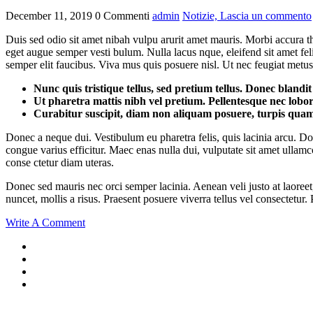
December 11, 2019
0 Commenti
admin
Notizie,
Lascia un commento
Duis sed odio sit amet nibah vulpu arurit amet mauris. Morbi accura t
eget augue semper vesti bulum. Nulla lacus nque, eleifend sit amet felis
semper elit faucibus. Viva mus quis posuere nisl. Ut nec feugiat metus
Nunc quis tristique tellus, sed pretium tellus. Donec blandit
Ut pharetra mattis nibh vel pretium. Pellentesque nec lobor
Curabitur suscipit, diam non aliquam posuere, turpis quam
Donec a neque dui. Vestibulum eu pharetra felis, quis lacinia arcu. Done
congue varius efficitur. Maec enas nulla dui, vulputate sit amet ullamc
conse ctetur diam uteras.
Donec sed mauris nec orci semper lacinia. Aenean veli justo at laoreet,
nuncet, mollis a risus. Praesent posuere viverra tellus vel consectetur
Write A Comment