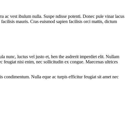
ra ac vest ibulum nulla. Suspe ndisse potenti. Donec pule vinar lacus
facilisis mauris. Cras euismod sapien facilisis orci mattis, dictum
la nunc, luctus vel justo et, hen the asdrerit imperdiet elit. Nullam
ec feugiat nisi enim, nec sollicitudin ex congue. Maecenas ultrices
lis condimentum. Nulla eque ac turpis efficitur feugiat sit amet nec