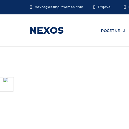
nexos@listing-themes.com
Prijava
NEXOS
POČETNE