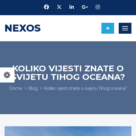
NEXOS
Uklju
KOLIKO VIJESTI ZNATE O
SVIJETU TIHOG OCEANA?
Doma
Blog
Koliko vijesti znate o svijetu Tihog oceana?