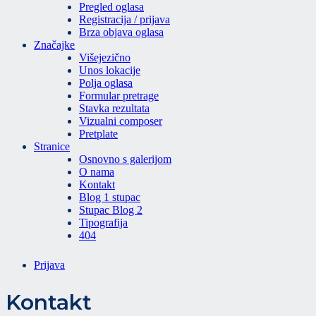
Pregled oglasa
Registracija / prijava
Brza objava oglasa
Značajke
Višejezično
Unos lokacije
Polja oglasa
Formular pretrage
Stavka rezultata
Vizualni composer
Pretplate
Stranice
Osnovno s galerijom
O nama
Kontakt
Blog 1 stupac
Stupac Blog 2
Tipografija
404
Prijava
Kontakt