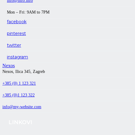
info@info.info
Mon – Fri: 9AM to 7PM
facebook
pinterest
twitter
instagram
Nexos
Nexos, Ilica 345, Zagreb
+385 (0) 1 123 321
+385 (0)1 123 322
info@my-website.com
LINKOVI