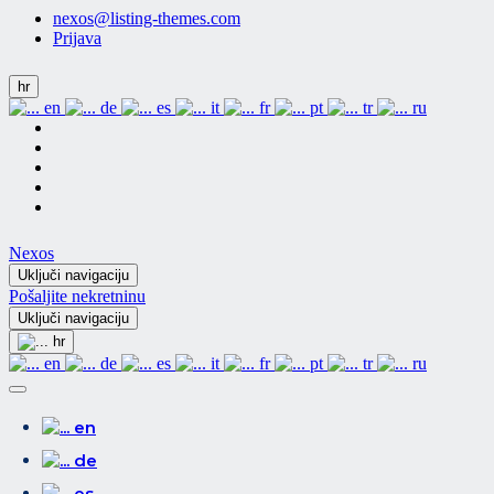
nexos@listing-themes.com
Prijava
hr
en
de
es
it
fr
pt
tr
ru
Nexos
Uključi navigaciju
Pošaljite nekretninu
Uključi navigaciju
hr
en
de
es
it
fr
pt
tr
ru
en
de
es