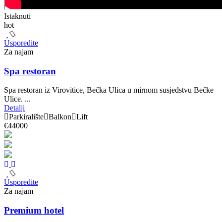
Istaknuti
hot
Usporedite
Za najam
Spa restoran
Spa restoran iz Virovitice, Bečka Ulica u mirnom susjedstvu Bečke
Ulice. ...
Detalji
Parkiralište
Balkon
Lift
€44000
Usporedite
Za najam
Premium hotel