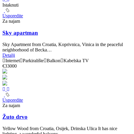
Istaknuti
Usporedite
Za najam
Sky apartman
Sky Apartment from Croatia, Koprivnica, Vinica in the peaceful
neighborhood of Becka…
Detalji
Internet
Parkiralište
Balkon
Kabelska TV
€33000
Usporedite
Za najam
Žuto drvo
Yellow Wood from Croatia, Osijek, Drinska Ulica It has nice
lighting, a wonderful balcony…