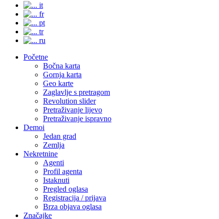
it
fr
pt
tr
ru
Početne
Bočna karta
Gornja karta
Geo karte
Zaglavlje s pretragom
Revolution slider
Pretraživanje lijevo
Pretraživanje ispravno
Demoi
Jedan grad
Zemlja
Nekretnine
Agenti
Profil agenta
Istaknuti
Pregled oglasa
Registracija / prijava
Brza objava oglasa
Značajke