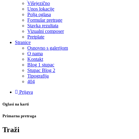
Višejezično
Unos lokacije
Polja oglasa
Formular pretrage
Stavka rezultata
Vizualni composer
Pretplate
Stranice
Osnovno s galerijom
O nama
Kontakt
Blog 1 stupac
Stupac Blog 2
Tipografija
404
Prijava
Oglasi na karti
Primarna pretraga
Traži