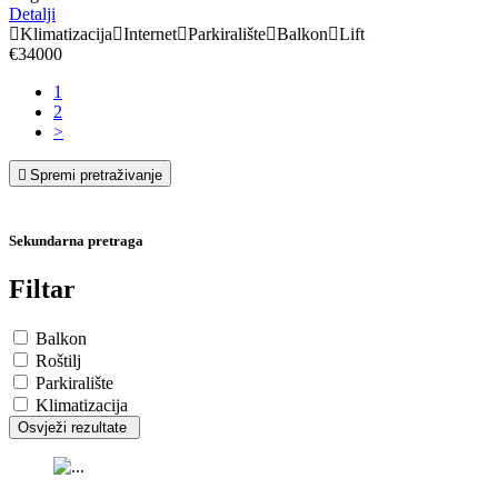
Detalji
Klimatizacija
Internet
Parkiralište
Balkon
Lift
€34000
1
2
>
Spremi pretraživanje
Sekundarna pretraga
Filtar
Balkon
Roštilj
Parkiralište
Klimatizacija
Osvježi rezultate