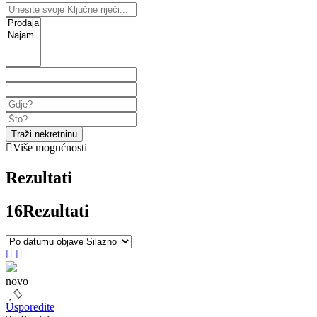
Traži nekretninu
Više mogućnosti
Rezultati
16
Rezultati
novo
Usporedite