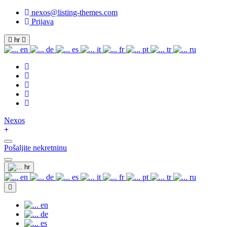
nexos@listing-themes.com
Prijava
hr
en
de
es
it
fr
pt
tr
ru
Nexos
Uključi navigaciju
Pošaljite nekretninu
Uključi navigaciju
hr
en
de
es
it
fr
pt
tr
ru
en
de
es