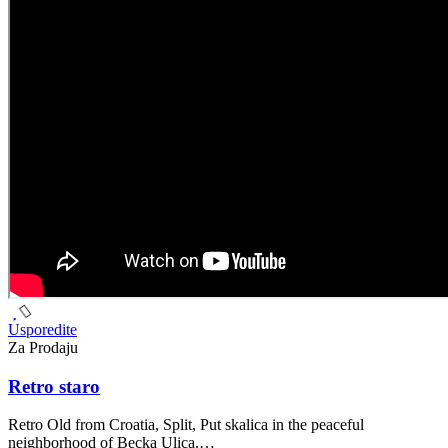
Usporedite
Za Prodaju
Retro staro
Retro Old from Croatia, Split, Put skalica in the peaceful
neighborhood of Becka Ulica.…