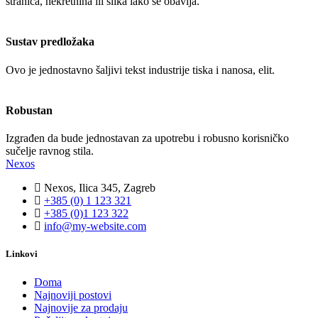
stranica, nekretnina ili slika lako se obavlja.
Sustav predložaka
Ovo je jednostavno šaljivi tekst industrije tiska i nanosa, elit.
Robustan
Izgrađen da bude jednostavan za upotrebu i robusno korisničko
sučelje ravnog stila.
Nexos
Nexos, Ilica 345, Zagreb
+385 (0) 1 123 321
+385 (0)1 123 322
info@my-website.com
Linkovi
Doma
Najnoviji postovi
Najnovije za prodaju