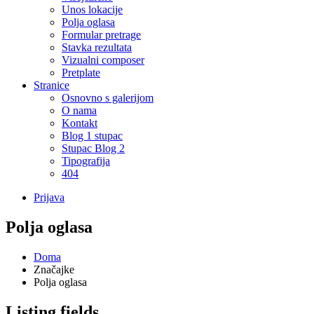
Unos lokacije
Polja oglasa
Formular pretrage
Stavka rezultata
Vizualni composer
Pretplate
Stranice
Osnovno s galerijom
O nama
Kontakt
Blog 1 stupac
Stupac Blog 2
Tipografija
404
Prijava
Polja oglasa
Doma
Značajke
Polja oglasa
Listing fields