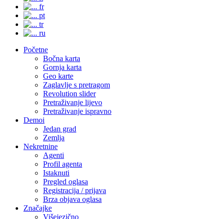
fr
pt
tr
ru
Početne
Bočna karta
Gornja karta
Geo karte
Zaglavlje s pretragom
Revolution slider
Pretraživanje lijevo
Pretraživanje ispravno
Demoi
Jedan grad
Zemlja
Nekretnine
Agenti
Profil agenta
Istaknuti
Pregled oglasa
Registracija / prijava
Brza objava oglasa
Značajke
Višejezično