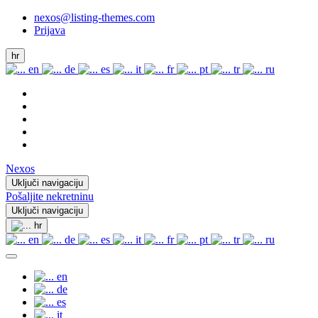
nexos@listing-themes.com
Prijava
hr
en
de
es
it
fr
pt
tr
ru
Nexos
Uključi navigaciju
Pošaljite nekretninu
Uključi navigaciju
hr
en
de
es
it
fr
pt
tr
ru
en
de
es
it