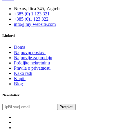
Nexos, Ilica 345, Zagreb
+385 (0) 1 123 321
+385 (0)1 123 322
info@my-website.com
Linkovi
Doma
Najnoviji postovi
Najnovije za prodaju
Pošaljite nekretninu
Pravila o privatnosti
Kako radi
Kupiti
Blog
Newslatter
Pretplati