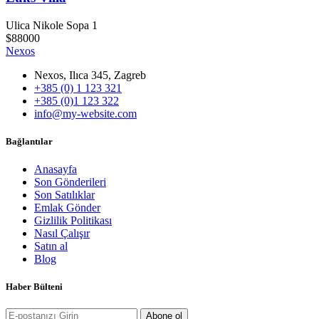
Ulica Nikole Sopa 1
$88000
Nexos
Nexos, Ilıca 345, Zagreb
+385 (0) 1 123 321
+385 (0)1 123 322
info@my-website.com
Bağlantılar
Anasayfa
Son Gönderileri
Son Satılıklar
Emlak Gönder
Gizlilik Politikası
Nasıl Çalışır
Satın al
Blog
Haber Bülteni
Abone ol