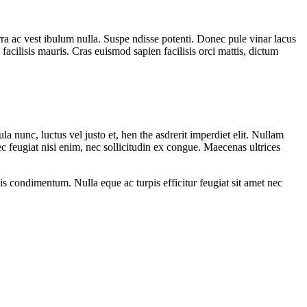
ra ac vest ibulum nulla. Suspe ndisse potenti. Donec pule vinar lacus
facilisis mauris. Cras euismod sapien facilisis orci mattis, dictum
la nunc, luctus vel justo et, hen the asdrerit imperdiet elit. Nullam
ec feugiat nisi enim, nec sollicitudin ex congue. Maecenas ultrices
lis condimentum. Nulla eque ac turpis efficitur feugiat sit amet nec