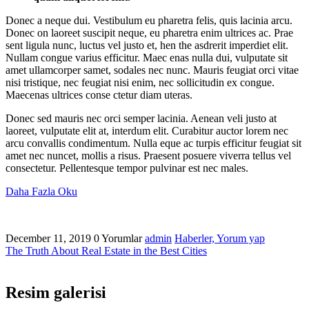
Donec a neque dui. Vestibulum eu pharetra felis, quis lacinia arcu.
Donec on laoreet suscipit neque, eu pharetra enim ultrices ac. Prae
sent ligula nunc, luctus vel justo et, hen the asdrerit imperdiet elit.
Nullam congue varius efficitur. Maec enas nulla dui, vulputate sit
amet ullamcorper samet, sodales nec nunc. Mauris feugiat orci vitae
nisi tristique, nec feugiat nisi enim, nec sollicitudin ex congue.
Maecenas ultrices conse ctetur diam uteras.
Donec sed mauris nec orci semper lacinia. Aenean veli justo at
laoreet, vulputate elit at, interdum elit. Curabitur auctor lorem nec
arcu convallis condimentum. Nulla eque ac turpis efficitur feugiat sit
amet nec nuncet, mollis a risus. Praesent posuere viverra tellus vel
consectetur. Pellentesque tempor pulvinar est nec males.
Daha Fazla Oku
December 11, 2019
0 Yorumlar
admin
Haberler,
Yorum yap
The Truth About Real Estate in the Best Cities
Resim galerisi