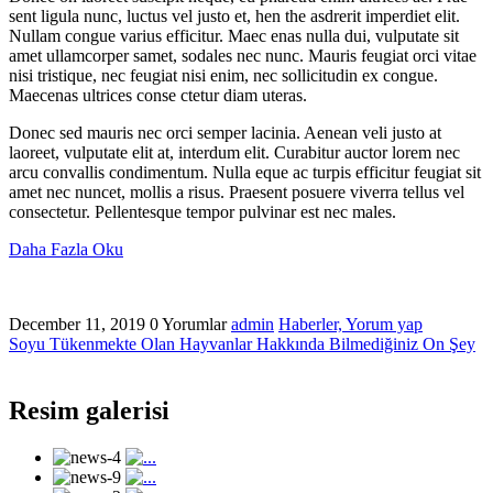
sent ligula nunc, luctus vel justo et, hen the asdrerit imperdiet elit.
Nullam congue varius efficitur. Maec enas nulla dui, vulputate sit
amet ullamcorper samet, sodales nec nunc. Mauris feugiat orci vitae
nisi tristique, nec feugiat nisi enim, nec sollicitudin ex congue.
Maecenas ultrices conse ctetur diam uteras.
Donec sed mauris nec orci semper lacinia. Aenean veli justo at
laoreet, vulputate elit at, interdum elit. Curabitur auctor lorem nec
arcu convallis condimentum. Nulla eque ac turpis efficitur feugiat sit
amet nec nuncet, mollis a risus. Praesent posuere viverra tellus vel
consectetur. Pellentesque tempor pulvinar est nec males.
Daha Fazla Oku
December 11, 2019
0 Yorumlar
admin
Haberler,
Yorum yap
Soyu Tükenmekte Olan Hayvanlar Hakkında Bilmediğiniz On Şey
Resim galerisi