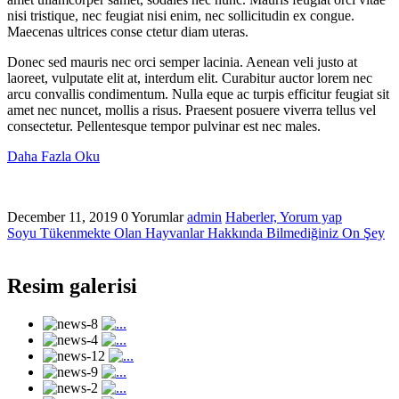
nisi tristique, nec feugiat nisi enim, nec sollicitudin ex congue.
Maecenas ultrices conse ctetur diam uteras.
Donec sed mauris nec orci semper lacinia. Aenean veli justo at
laoreet, vulputate elit at, interdum elit. Curabitur auctor lorem nec
arcu convallis condimentum. Nulla eque ac turpis efficitur feugiat sit
amet nec nuncet, mollis a risus. Praesent posuere viverra tellus vel
consectetur. Pellentesque tempor pulvinar est nec males.
Daha Fazla Oku
December 11, 2019
0 Yorumlar
admin
Haberler,
Yorum yap
Soyu Tükenmekte Olan Hayvanlar Hakkında Bilmediğiniz On Şey
Resim galerisi