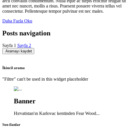
arcu convallis condimentum. Nulla eque ac turpis efficitur feugiat sit
amet nec nuncet, mollis a risus. Praesent posuere viverra tellus vel
consectetur. Pellentesque tempor pulvinar est nec males.
Daha Fazla Oku
Posts navigation
Sayfa
1
Sayfa
2
Aramayı kaydet
İkincil arama
"Filtre" can't be used in this widget placeholder
Banner
Hırvatistan'ın Karlovac kentinden Fear Wood...
Son ilanlar