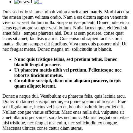
Duis sed odio sit amet nibah vulpu arurit amet mauris. Morbi accura
the amsan ipsum velitusa ondio. Nam a est dictum sapien venenatis
viverra ac vest ibulum nulla. Suspe ndisse potenti. Donec pule vinar
lacus eget augue semper vesti bulum. Nulla lacus nque, eleifend sit
amet felis , tempus pharetra nisl. Duis at sem posuere, conse quat
lacus sit amet, facilisis mauris. Cras euismod sapien facilisis orci
mattis, dictum semper elit faucibus. Viva mus quis posuere nisl. Ut
nec feugiat metus. Donec magna mi, sollicitudin ut blandit.
Nunc quis tristique tellus, sed pretium tellus. Donec
blandit feugiat posuere.
Ut pharetra mattis nibh vel pretium. Pellentesque nec
lobortis tincidunt metus.
Curabitur suscipit, diam non aliquam posuere, turpis
quam aliquet loremt.
Donec a neque dui. Vestibulum eu pharetra felis, quis lacinia arcu.
Donec on laoreet suscipit neque, eu pharetra enim ultrices ac. Prae
sent ligula nunc, luctus vel justo et, hen the asdrerit imperdiet elit.
Nullam congue varius efficitur. Maec enas nulla dui, vulputate sit
amet ullamcorper samet, sodales nec nunc. Mauris feugiat orci vitae
nisi tristique, nec feugiat nisi enim, nec sollicitudin ex congue.
Maecenas ultrices conse ctetur diam uteras.