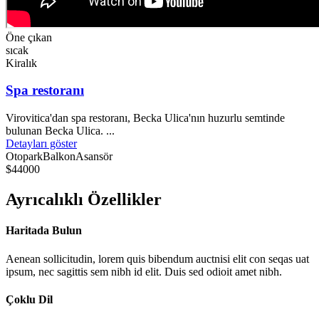
Öne çıkan
sıcak
Kiralık
Spa restoranı
Virovitica'dan spa restoranı, Becka Ulica'nın huzurlu semtinde
bulunan Becka Ulica. ...
Detayları göster
Otopark
Balkon
Asansör
$44000
Ayrıcalıklı Özellikler
Haritada Bulun
Aenean sollicitudin, lorem quis bibendum auctnisi elit con seqas uat
ipsum, nec sagittis sem nibh id elit. Duis sed odioit amet nibh.
Çoklu Dil