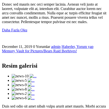
Donec sed mauris nec orci semper lacinia. Aenean veli justo at
laoreet, vulputate elit at, interdum elit. Curabitur auctor lorem nec
arcu convallis condimentum. Nulla eque ac turpis efficitur feugiat sit
amet nec nuncet, mollis a risus. Praesent posuere viverra tellus vel
consectetur. Pellentesque tempor pulvinar est nec males.
Daha Fazla Oku
December 11, 2019
0 Yorumlar
admin
Haberler,
Yorum yap
Memory Vault for Pictures/Bears Raid Beehives!
Resim galerisi
Duis sed odio sit amet nibah vulpu arurit amet mauris. Morbi accura