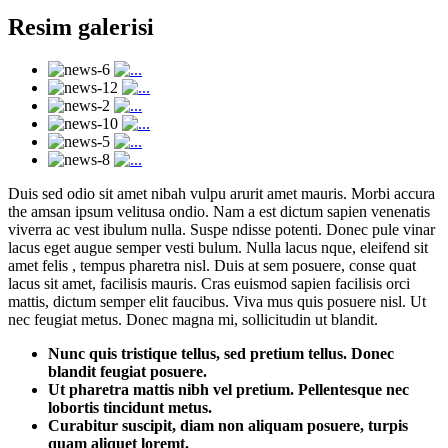
Resim galerisi
Duis sed odio sit amet nibah vulpu arurit amet mauris. Morbi accura
the amsan ipsum velitusa ondio. Nam a est dictum sapien venenatis
viverra ac vest ibulum nulla. Suspe ndisse potenti. Donec pule vinar
lacus eget augue semper vesti bulum. Nulla lacus nque, eleifend sit
amet felis , tempus pharetra nisl. Duis at sem posuere, conse quat
lacus sit amet, facilisis mauris. Cras euismod sapien facilisis orci
mattis, dictum semper elit faucibus. Viva mus quis posuere nisl. Ut
nec feugiat metus. Donec magna mi, sollicitudin ut blandit.
Nunc quis tristique tellus, sed pretium tellus. Donec
blandit feugiat posuere.
Ut pharetra mattis nibh vel pretium. Pellentesque nec
lobortis tincidunt metus.
Curabitur suscipit, diam non aliquam posuere, turpis
quam aliquet loremt.