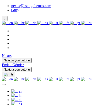
nexos@listing-themes.com
Giriş
tr
en
hr
de
es
it
fr
pt
ru
Nexos
Navigasyon butonu
Emlak Gönder
Navigasyon butonu
tr
en
hr
de
es
it
fr
pt
ru
en
hr
de
es