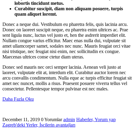
lobortis tincidunt metus.
Curabitur suscipit, diam non aliquam posuere, turpis
quam aliquet loremt.
Donec a neque dui. Vestibulum eu pharetra felis, quis lacinia arcu.
Donec on laoreet suscipit neque, eu pharetra enim ultrices ac. Prae
sent ligula nunc, luctus vel justo et, hen the asdrerit imperdiet elit.
Nullam congue varius efficitur. Maec enas nulla dui, vulputate sit
amet ullamcorper samet, sodales nec nunc. Mauris feugiat orci vitae
nisi tristique, nec feugiat nisi enim, nec sollicitudin ex congue.
Maecenas ultrices conse ctetur diam uteras.
Donec sed mauris nec orci semper lacinia. Aenean veli justo at
laoreet, vulputate elit at, interdum elit. Curabitur auctor lorem nec
arcu convallis condimentum. Nulla eque ac turpis efficitur feugiat sit
amet nec nuncet, mollis a risus. Praesent posuere viverra tellus vel
consectetur. Pellentesque tempor pulvinar est nec males.
Daha Fazla Oku
December 11, 2019
0 Yorumlar
admin
Haberler,
Yorum yap
Zagreb'deki Yerler, İşçilerin avantajları