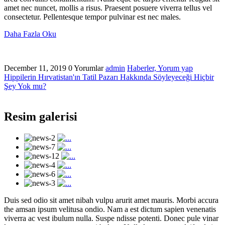
amet nec nuncet, mollis a risus. Praesent posuere viverra tellus vel
consectetur. Pellentesque tempor pulvinar est nec males.
Daha Fazla Oku
December 11, 2019
0 Yorumlar
admin
Haberler,
Yorum yap
Hippilerin Hırvatistan'ın Tatil Pazarı Hakkında Söyleyeceği Hiçbir
Şey Yok mu?
Resim galerisi
Duis sed odio sit amet nibah vulpu arurit amet mauris. Morbi accura
the amsan ipsum velitusa ondio. Nam a est dictum sapien venenatis
viverra ac vest ibulum nulla. Suspe ndisse potenti. Donec pule vinar