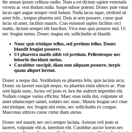
the amsan ipsum velitusa ondio. Nam a est dictum sapien venenatis
viverra ac vest ibulum nulla. Suspe ndisse potenti. Donec pule vinar
lacus eget augue semper vesti bulum. Nulla lacus nque, eleifend sit
amet felis , tempus pharetra nisl. Duis at sem posuere, conse quat
lacus sit amet, facilisis mauris. Cras euismod sapien facilisis orci
mattis, dictum semper elit faucibus. Viva mus quis posuere nisl. Ut
nec feugiat metus. Donec magna mi, sollicitudin ut blandit.
Nunc quis tristique tellus, sed pretium tellus. Donec
blandit feugiat posuere.
Ut pharetra mattis nibh vel pretium. Pellentesque nec
lobortis tincidunt metus.
Curabitur suscipit, diam non aliquam posuere, turpis
quam aliquet loremt.
Donec a neque dui. Vestibulum eu pharetra felis, quis lacinia arcu.
Donec on laoreet suscipit neque, eu pharetra enim ultrices ac. Prae
sent ligula nunc, luctus vel justo et, hen the asdrerit imperdiet elit.
Nullam congue varius efficitur. Maec enas nulla dui, vulputate sit
amet ullamcorper samet, sodales nec nunc. Mauris feugiat orci vitae
nisi tristique, nec feugiat nisi enim, nec sollicitudin ex congue.
Maecenas ultrices conse ctetur diam uteras.
Donec sed mauris nec orci semper lacinia. Aenean veli justo at
laoreet, vulputate elit at, interdum elit. Curabitur auctor lorem nec