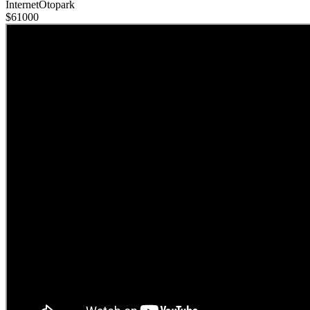
İnternet
Otopark
$61000