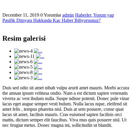
December 11, 2019
0 Yorumlar
admin
Haberler,
Yorum yap
Pasifik Dünyası Hakkında Kaç Haber Biliyorsunuz?
Resim galerisi
Duis sed odio sit amet nibah vulpu arurit amet mauris. Morbi accura
the amsan ipsum velitusa ondio. Nam a est dictum sapien venenatis
viverra ac vest ibulum nulla. Suspe ndisse potenti. Donec pule vinar
lacus eget augue semper vesti bulum. Nulla lacus nque, eleifend sit
amet felis , tempus pharetra nisl. Duis at sem posuere, conse quat
lacus sit amet, facilisis mauris. Cras euismod sapien facilisis orci
mattis, dictum semper elit faucibus. Viva mus quis posuere nisl. Ut
nec feugiat metus. Donec magna mi, sollicitudin ut blandit.