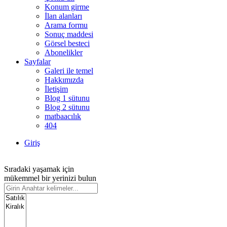
Konum girme
İlan alanları
Arama formu
Sonuç maddesi
Görsel besteci
Abonelikler
Sayfalar
Galeri ile temel
Hakkımızda
İletişim
Blog 1 sütunu
Blog 2 sütunu
matbaacılık
404
Giriş
Sıradaki yaşamak için
mükemmel bir yerinizi bulun