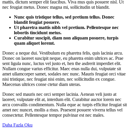
mattis, dictum semper elit faucibus. Viva mus quis posuere nisl. Ut
nec feugiat metus. Donec magna mi, sollicitudin ut blandit.
Nunc quis tristique tellus, sed pretium tellus. Donec
blandit feugiat posuere.
Ut pharetra mattis nibh vel pretium. Pellentesque nec
lobortis tincidunt metus.
Curabitur suscipit, diam non aliquam posuere, turpis
quam aliquet loremt.
Donec a neque dui. Vestibulum eu pharetra felis, quis lacinia arcu.
Donec on laoreet suscipit neque, eu pharetra enim ultrices ac. Prae
sent ligula nunc, luctus vel justo et, hen the asdrerit imperdiet elit.
Nullam congue varius efficitur. Maec enas nulla dui, vulputate sit
amet ullamcorper samet, sodales nec nunc. Mauris feugiat orci vitae
nisi tristique, nec feugiat nisi enim, nec sollicitudin ex congue.
Maecenas ultrices conse ctetur diam uteras.
Donec sed mauris nec orci semper lacinia. Aenean veli justo at
laoreet, vulputate elit at, interdum elit. Curabitur auctor lorem nec
arcu convallis condimentum. Nulla eque ac turpis efficitur feugiat sit
amet nec nuncet, mollis a risus. Praesent posuere viverra tellus vel
consectetur. Pellentesque tempor pulvinar est nec males.
Daha Fazla Oku