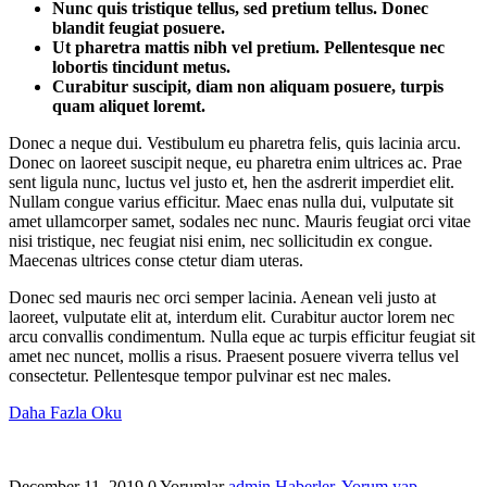
Nunc quis tristique tellus, sed pretium tellus. Donec
blandit feugiat posuere.
Ut pharetra mattis nibh vel pretium. Pellentesque nec
lobortis tincidunt metus.
Curabitur suscipit, diam non aliquam posuere, turpis
quam aliquet loremt.
Donec a neque dui. Vestibulum eu pharetra felis, quis lacinia arcu.
Donec on laoreet suscipit neque, eu pharetra enim ultrices ac. Prae
sent ligula nunc, luctus vel justo et, hen the asdrerit imperdiet elit.
Nullam congue varius efficitur. Maec enas nulla dui, vulputate sit
amet ullamcorper samet, sodales nec nunc. Mauris feugiat orci vitae
nisi tristique, nec feugiat nisi enim, nec sollicitudin ex congue.
Maecenas ultrices conse ctetur diam uteras.
Donec sed mauris nec orci semper lacinia. Aenean veli justo at
laoreet, vulputate elit at, interdum elit. Curabitur auctor lorem nec
arcu convallis condimentum. Nulla eque ac turpis efficitur feugiat sit
amet nec nuncet, mollis a risus. Praesent posuere viverra tellus vel
consectetur. Pellentesque tempor pulvinar est nec males.
Daha Fazla Oku
December 11, 2019
0 Yorumlar
admin
Haberler,
Yorum yap