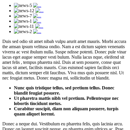
Duis sed odio sit amet nibah vulpu arurit amet mauris. Morbi accura
the amsan ipsum velitusa ondio. Nam a est dictum sapien venenatis
viverra ac vest ibulum nulla. Suspe ndisse potenti. Donec pule vinar
lacus eget augue semper vesti bulum. Nulla lacus nque, eleifend sit
amet felis , tempus pharetra nisl. Duis at sem posuere, conse quat
lacus sit amet, facilisis mauris. Cras euismod sapien facilisis orci
mattis, dictum semper elit faucibus. Viva mus quis posuere nisl. Ut
nec feugiat metus. Donec magna mi, sollicitudin ut blandit.
Nunc quis tristique tellus, sed pretium tellus. Donec
blandit feugiat posuere.
Ut pharetra mattis nibh vel pretium. Pellentesque nec
lobortis tincidunt metus.
Curabitur suscipit, diam non aliquam posuere, turpis
quam aliquet loremt.
Donec a neque dui. Vestibulum eu pharetra felis, quis lacinia arcu.
Donec on laoreet suscipit neque, eu pharetra enim ultrices ac. Prae