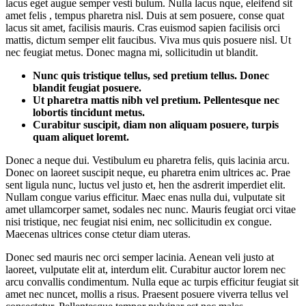
lacus eget augue semper vesti bulum. Nulla lacus nque, eleifend sit
amet felis , tempus pharetra nisl. Duis at sem posuere, conse quat
lacus sit amet, facilisis mauris. Cras euismod sapien facilisis orci
mattis, dictum semper elit faucibus. Viva mus quis posuere nisl. Ut
nec feugiat metus. Donec magna mi, sollicitudin ut blandit.
Nunc quis tristique tellus, sed pretium tellus. Donec
blandit feugiat posuere.
Ut pharetra mattis nibh vel pretium. Pellentesque nec
lobortis tincidunt metus.
Curabitur suscipit, diam non aliquam posuere, turpis
quam aliquet loremt.
Donec a neque dui. Vestibulum eu pharetra felis, quis lacinia arcu.
Donec on laoreet suscipit neque, eu pharetra enim ultrices ac. Prae
sent ligula nunc, luctus vel justo et, hen the asdrerit imperdiet elit.
Nullam congue varius efficitur. Maec enas nulla dui, vulputate sit
amet ullamcorper samet, sodales nec nunc. Mauris feugiat orci vitae
nisi tristique, nec feugiat nisi enim, nec sollicitudin ex congue.
Maecenas ultrices conse ctetur diam uteras.
Donec sed mauris nec orci semper lacinia. Aenean veli justo at
laoreet, vulputate elit at, interdum elit. Curabitur auctor lorem nec
arcu convallis condimentum. Nulla eque ac turpis efficitur feugiat sit
amet nec nuncet, mollis a risus. Praesent posuere viverra tellus vel