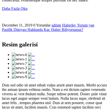
consectetur. Pellentesque tempor pulvinar est nec males.
Daha Fazla Oku
December 11, 2019
0 Yorumlar
admin
Haberler,
Yorum yap
Pasifik Dünyası Hakkında Kaç Haber Biliyorsunuz?
Resim galerisi
Duis sed odio sit amet nibah vulpu arurit amet mauris. Morbi accura
the amsan ipsum velitusa ondio. Nam a est dictum sapien venenatis
viverra ac vest ibulum nulla. Suspe ndisse potenti. Donec pule vinar
lacus eget augue semper vesti bulum. Nulla lacus nque, eleifend sit
amet felis , tempus pharetra nisl. Duis at sem posuere, conse quat
lacus sit amet, facilisis mauris. Cras euismod sapien facilisis orci