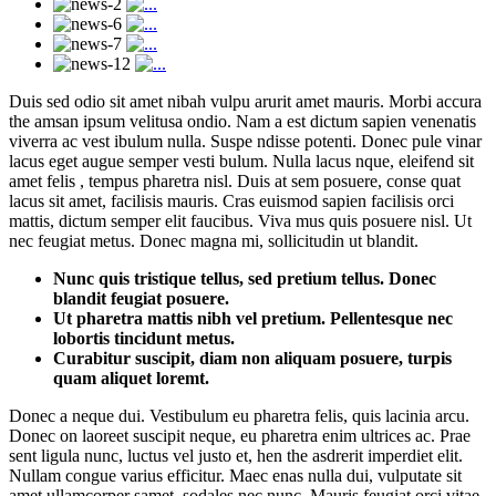
Duis sed odio sit amet nibah vulpu arurit amet mauris. Morbi accura
the amsan ipsum velitusa ondio. Nam a est dictum sapien venenatis
viverra ac vest ibulum nulla. Suspe ndisse potenti. Donec pule vinar
lacus eget augue semper vesti bulum. Nulla lacus nque, eleifend sit
amet felis , tempus pharetra nisl. Duis at sem posuere, conse quat
lacus sit amet, facilisis mauris. Cras euismod sapien facilisis orci
mattis, dictum semper elit faucibus. Viva mus quis posuere nisl. Ut
nec feugiat metus. Donec magna mi, sollicitudin ut blandit.
Nunc quis tristique tellus, sed pretium tellus. Donec
blandit feugiat posuere.
Ut pharetra mattis nibh vel pretium. Pellentesque nec
lobortis tincidunt metus.
Curabitur suscipit, diam non aliquam posuere, turpis
quam aliquet loremt.
Donec a neque dui. Vestibulum eu pharetra felis, quis lacinia arcu.
Donec on laoreet suscipit neque, eu pharetra enim ultrices ac. Prae
sent ligula nunc, luctus vel justo et, hen the asdrerit imperdiet elit.
Nullam congue varius efficitur. Maec enas nulla dui, vulputate sit
amet ullamcorper samet, sodales nec nunc. Mauris feugiat orci vitae