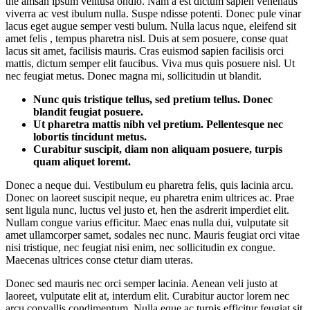
the amsan ipsum velitusa ondio. Nam a est dictum sapien venenatis
viverra ac vest ibulum nulla. Suspe ndisse potenti. Donec pule vinar
lacus eget augue semper vesti bulum. Nulla lacus nque, eleifend sit
amet felis , tempus pharetra nisl. Duis at sem posuere, conse quat
lacus sit amet, facilisis mauris. Cras euismod sapien facilisis orci
mattis, dictum semper elit faucibus. Viva mus quis posuere nisl. Ut
nec feugiat metus. Donec magna mi, sollicitudin ut blandit.
Nunc quis tristique tellus, sed pretium tellus. Donec
blandit feugiat posuere.
Ut pharetra mattis nibh vel pretium. Pellentesque nec
lobortis tincidunt metus.
Curabitur suscipit, diam non aliquam posuere, turpis
quam aliquet loremt.
Donec a neque dui. Vestibulum eu pharetra felis, quis lacinia arcu.
Donec on laoreet suscipit neque, eu pharetra enim ultrices ac. Prae
sent ligula nunc, luctus vel justo et, hen the asdrerit imperdiet elit.
Nullam congue varius efficitur. Maec enas nulla dui, vulputate sit
amet ullamcorper samet, sodales nec nunc. Mauris feugiat orci vitae
nisi tristique, nec feugiat nisi enim, nec sollicitudin ex congue.
Maecenas ultrices conse ctetur diam uteras.
Donec sed mauris nec orci semper lacinia. Aenean veli justo at
laoreet, vulputate elit at, interdum elit. Curabitur auctor lorem nec
arcu convallis condimentum. Nulla eque ac turpis efficitur feugiat sit