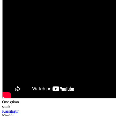
Öne çıkan
sıcak
Karşılaştır
Kiralık