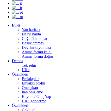
it
fr
pt
ru
Evler
Yan haritası
En iyi harita
Coğrafi haritalar
Başlık araması
Devrim kaydırıcısı
Arama formu kaldı
Arama formu doğru
Demos
Tek şehir
Ülke
Özellikleri
Emlakçılar
Emlakçı profili
Öne çıkan
İlan önizleme
Kaydol / Giriş Yap
Hızlı gönderme
Özellikleri
Çoklu dil