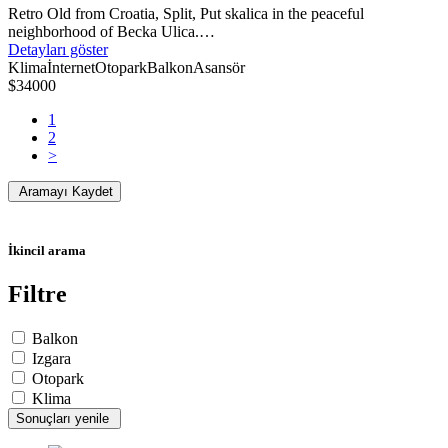
Retro Old from Croatia, Split, Put skalica in the peaceful
neighborhood of Becka Ulica.…
Detayları göster
Klima
İnternet
Otopark
Balkon
Asansör
$34000
1
2
>
Aramayı Kaydet
İkincil arama
Filtre
Balkon
Izgara
Otopark
Klima
Sonuçları yenile