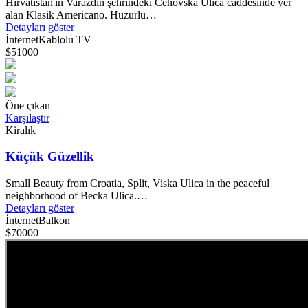
Hırvatistan'ın Varazdin şehrindeki Cehovska Ulica caddesinde yer
alan Klasik Americano. Huzurlu…
Detayları göster
İnternet
Kablolu TV
$51000
Öne çıkan
Karşılaştır
Kiralık
Küçük Güzellik
Small Beauty from Croatia, Split, Viska Ulica in the peaceful
neighborhood of Becka Ulica.…
Detayları göster
İnternet
Balkon
$70000