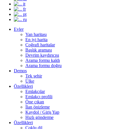
it
fr
pt
ru
Evler
Yan haritası
En iyi harita
Coğrafi haritalar
Başlık araması
Devrim kaydırıcısı
Arama formu kaldı
Arama formu doğru
Demos
Tek şehir
Ülke
Özellikleri
Emlakçılar
Emlakçı profili
Öne çıkan
İlan önizleme
Kaydol / Giriş Yap
Hızlı gönderme
Özellikleri
Çoklu dil