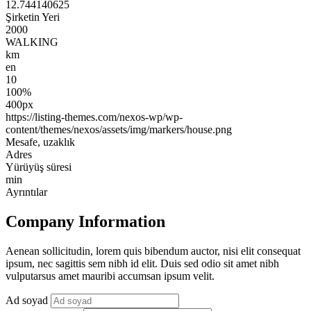
12.744140625
Şirketin Yeri
2000
WALKING
km
en
10
100%
400px
https://listing-themes.com/nexos-wp/wp-
content/themes/nexos/assets/img/markers/house.png
Mesafe, uzaklık
Adres
Yürüyüş süresi
min
Ayrıntılar
Company Information
Aenean sollicitudin, lorem quis bibendum auctor, nisi elit consequat
ipsum, nec sagittis sem nibh id elit. Duis sed odio sit amet nibh
vulputarsus amet mauribi accumsan ipsum velit.
Ad soyad