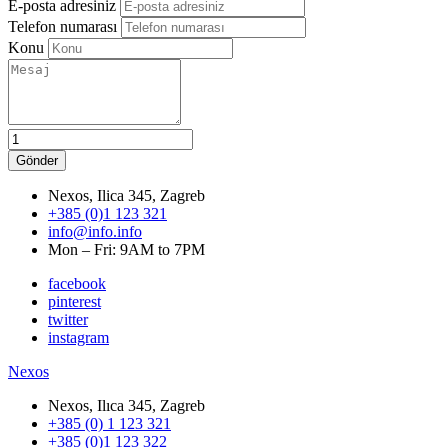
E-posta adresiniz
Telefon numarası
Konu
Nexos, Ilica 345, Zagreb
+385 (0)1 123 321
info@info.info
Mon – Fri: 9AM to 7PM
facebook
pinterest
twitter
instagram
Nexos
Nexos, Ilıca 345, Zagreb
+385 (0) 1 123 321
+385 (0)1 123 322