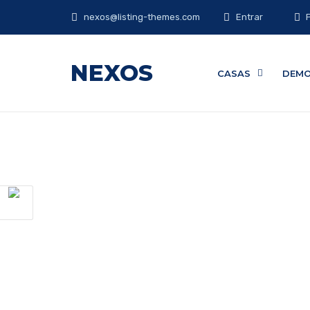
nexos@listing-themes.com
Entrar
NEXOS
CASAS
DEM