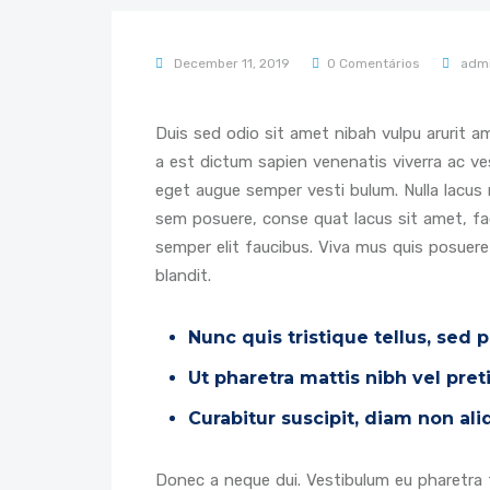
December 11, 2019
0 Comentários
adm
Duis sed odio sit amet nibah vulpu arurit 
a est dictum sapien venenatis viverra ac ve
eget augue semper vesti bulum. Nulla lacus n
sem posuere, conse quat lacus sit amet, faci
semper elit faucibus. Viva mus quis posuere
blandit.
Nunc quis tristique tellus, sed 
Ut pharetra mattis nibh vel pre
Curabitur suscipit, diam non al
Donec a neque dui. Vestibulum eu pharetra fe