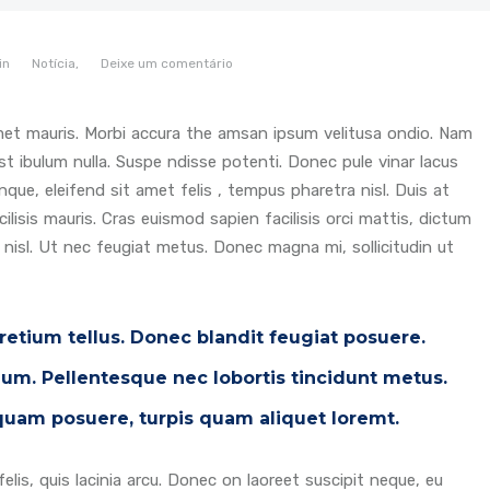
in
Notícia,
Deixe um comentário
amet mauris. Morbi accura the amsan ipsum velitusa ondio. Nam
st ibulum nulla. Suspe ndisse potenti. Donec pule vinar lacus
que, eleifend sit amet felis , tempus pharetra nisl. Duis at
lisis mauris. Cras euismod sapien facilisis orci mattis, dictum
 nisl. Ut nec feugiat metus. Donec magna mi, sollicitudin ut
pretium tellus. Donec blandit feugiat posuere.
tium. Pellentesque nec lobortis tincidunt metus.
iquam posuere, turpis quam aliquet loremt.
lis, quis lacinia arcu. Donec on laoreet suscipit neque, eu