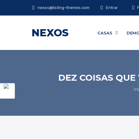
nexos@listing-themes.com
Entrar
NEXOS
CASAS
DEM
DEZ COISAS QUE
Iní