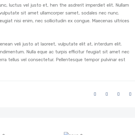
unc, luctus vel justo et, hen the asdrerit imperdiet elit. Nullam
, vulputate sit amet ullamcorper samet, sodales nec nunc.
 feugiat nisi enim, nec sollicitudin ex congue. Maecenas ultrices
ean veli justo at laoreet, vulputate elit at, interdum elit.
ndimentum. Nulla eque ac turpis efficitur feugiat sit amet nec
erra tellus vel consectetur. Pellentesque tempor pulvinar est