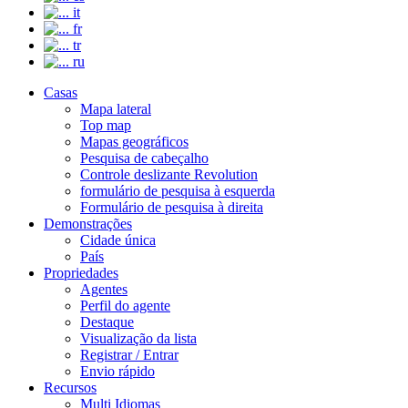
it
fr
tr
ru
Casas
Mapa lateral
Top map
Mapas geográficos
Pesquisa de cabeçalho
Controle deslizante Revolution
formulário de pesquisa à esquerda
Formulário de pesquisa à direita
Demonstrações
Cidade única
País
Propriedades
Agentes
Perfil do agente
Destaque
Visualização da lista
Registrar / Entrar
Envio rápido
Recursos
Multi Idiomas