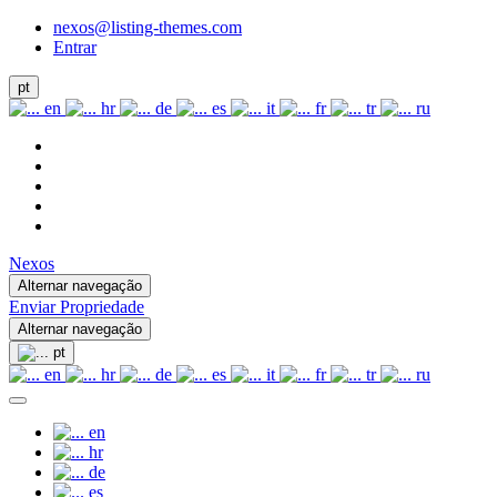
nexos@listing-themes.com
Entrar
pt
en
hr
de
es
it
fr
tr
ru
Nexos
Alternar navegação
Enviar Propriedade
Alternar navegação
pt
en
hr
de
es
it
fr
tr
ru
en
hr
de
es