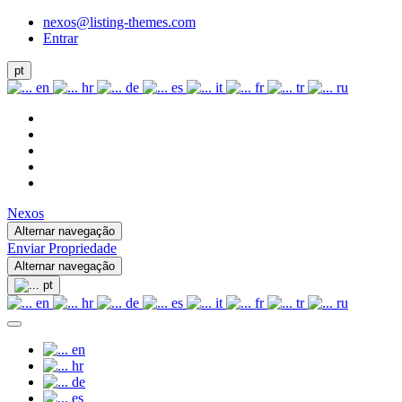
nexos@listing-themes.com
Entrar
pt
en
hr
de
es
it
fr
tr
ru
Nexos
Alternar navegação
Enviar Propriedade
Alternar navegação
pt
en
hr
de
es
it
fr
tr
ru
en
hr
de
es