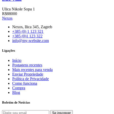
Ulica Nikole Sopa 1
R$88000
Nexos
Nexos, Ilica 345, Zagreb
+385 (0) 1 123 321
+385 (0)1 123 322
info@my-website.com
Ligações
Início
Postagens recentes
Mais recentes para venda
Enviar Propriedade
Política de Privacidade
Como funciona
Compra
Blog
Boletim de Notícias
Se inscrever