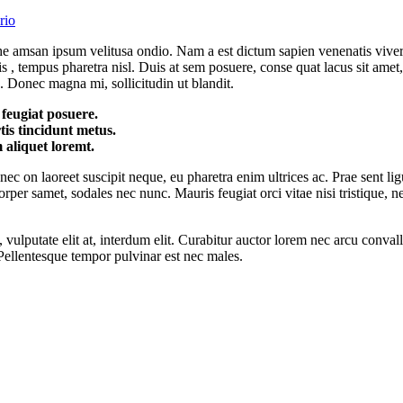
rio
he amsan ipsum velitusa ondio. Nam a est dictum sapien venenatis viver
 , tempus pharetra nisl. Duis at sem posuere, conse quat lacus sit amet, 
. Donec magna mi, sollicitudin ut blandit.
 feugiat posuere.
tis tincidunt metus.
 aliquet loremt.
c on laoreet suscipit neque, eu pharetra enim ultrices ac. Prae sent ligu
orper samet, sodales nec nunc. Mauris feugiat orci vitae nisi tristique, n
 vulputate elit at, interdum elit. Curabitur auctor lorem nec arcu conval
. Pellentesque tempor pulvinar est nec males.