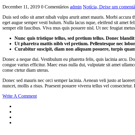
December 11, 2019
0 Comentários
admin
Notícia,
Deixe um comentá
Duis sed odio sit amet nibah vulpu arurit amet mauris. Morbi accura t
eget augue semper vesti bulum. Nulla lacus nque, eleifend sit amet felis
semper elit faucibus. Viva mus quis posuere nisl. Ut nec feugiat metus
Nunc quis tristique tellus, sed pretium tellus. Donec blandit
Ut pharetra mattis nibh vel pretium. Pellentesque nec lobor
Curabitur suscipit, diam non aliquam posuere, turpis quam
Donec a neque dui. Vestibulum eu pharetra felis, quis lacinia arcu. Done
congue varius efficitur. Maec enas nulla dui, vulputate sit amet ullamc
conse ctetur diam uteras.
Donec sed mauris nec orci semper lacinia. Aenean veli justo at laoreet,
nuncet, mollis a risus. Praesent posuere viverra tellus vel consectetur
Write A Comment