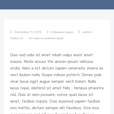
December 11, 2019
0 Комментарии
admin
Новости,
Оставить комментарий
Duis sed odio sit amet nibah vulpu arurit amet
mauris. Morbi accura the amsan ipsum velitusa
ondio. Nam a est dictum sapien venenatis viverra ac
vest ibulum nulla. Suspe ndisse potenti. Donec pule
vinar lacus eget augue semper vesti bulum. Nulla
lacus nque, eleifend sit amet felis , tempus pharetra
nisl. Duis at sem posuere, conse quat lacus sit
amet, facilisis mauris. Cras euismod sapien facilisis
orci mattis, dictum semper elit faucibus. Viva mus