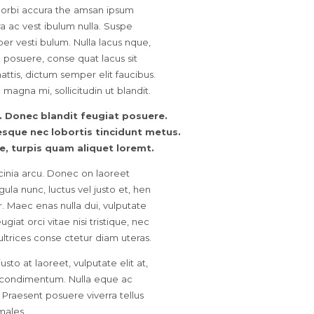
 Morbi accura the amsan ipsum
a ac vest ibulum nulla. Suspe
er vesti bulum. Nulla lacus nque,
m posuere, conse quat lacus sit
mattis, dictum semper elit faucibus.
magna mi, sollicitudin ut blandit.
s. Donec blandit feugiat posuere.
esque nec lobortis tincidunt metus.
e, turpis quam aliquet loremt.
acinia arcu. Donec on laoreet
gula nunc, luctus vel justo et, hen
r. Maec enas nulla dui, vulputate
iat orci vitae nisi tristique, nec
ultrices conse ctetur diam uteras.
to at laoreet, vulputate elit at,
is condimentum. Nulla eque ac
s. Praesent posuere viverra tellus
males.