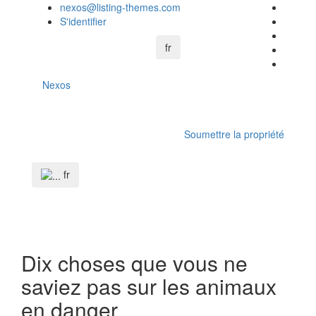
nexos@listing-themes.com
S'identifier
fr
Nexos
Basculer
la
Soumettre la propriété
navigation
Basculer
la
navigation
fr
Dix choses que vous ne
saviez pas sur les animaux
en danger