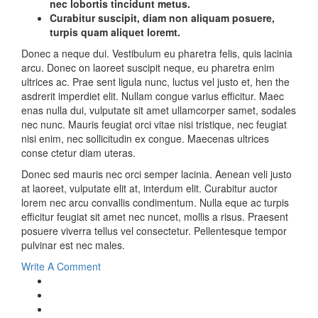
nec lobortis tincidunt metus.
Curabitur suscipit, diam non aliquam posuere,
turpis quam aliquet loremt.
Donec a neque dui. Vestibulum eu pharetra felis, quis lacinia
arcu. Donec on laoreet suscipit neque, eu pharetra enim
ultrices ac. Prae sent ligula nunc, luctus vel justo et, hen the
asdrerit imperdiet elit. Nullam congue varius efficitur. Maec
enas nulla dui, vulputate sit amet ullamcorper samet, sodales
nec nunc. Mauris feugiat orci vitae nisi tristique, nec feugiat
nisi enim, nec sollicitudin ex congue. Maecenas ultrices
conse ctetur diam uteras.
Donec sed mauris nec orci semper lacinia. Aenean veli justo
at laoreet, vulputate elit at, interdum elit. Curabitur auctor
lorem nec arcu convallis condimentum. Nulla eque ac turpis
efficitur feugiat sit amet nec nuncet, mollis a risus. Praesent
posuere viverra tellus vel consectetur. Pellentesque tempor
pulvinar est nec males.
Write A Comment