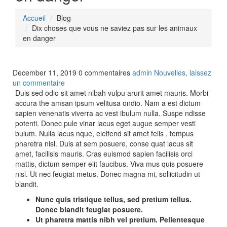
Accueil
Blog
Dix choses que vous ne saviez pas sur les animaux
en danger
December 11, 2019
0 commentaires
admin
Nouvelles,
laissez
un commentaire
Duis sed odio sit amet nibah vulpu arurit amet mauris. Morbi
accura the amsan ipsum velitusa ondio. Nam a est dictum
sapien venenatis viverra ac vest ibulum nulla. Suspe ndisse
potenti. Donec pule vinar lacus eget augue semper vesti
bulum. Nulla lacus nque, eleifend sit amet felis , tempus
pharetra nisl. Duis at sem posuere, conse quat lacus sit
amet, facilisis mauris. Cras euismod sapien facilisis orci
mattis, dictum semper elit faucibus. Viva mus quis posuere
nisl. Ut nec feugiat metus. Donec magna mi, sollicitudin ut
blandit.
Nunc quis tristique tellus, sed pretium tellus.
Donec blandit feugiat posuere.
Ut pharetra mattis nibh vel pretium. Pellentesque