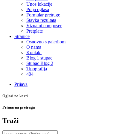
Unos lokacije
Polja oglasa
Formular pretrage
Stavka rezultata
Vizualni composer
Pretplate
Stranice
Osnovno s galerijom
O nama
Kontakt
Blog 1 stupac
Stupac Blog 2
Tipografija
404
Prijava
Oglasi na karti
Primarna pretraga
Traži