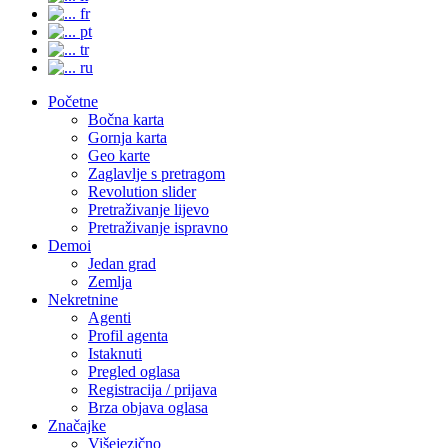
fr
pt
tr
ru
Početne
Bočna karta
Gornja karta
Geo karte
Zaglavlje s pretragom
Revolution slider
Pretraživanje lijevo
Pretraživanje ispravno
Demoi
Jedan grad
Zemlja
Nekretnine
Agenti
Profil agenta
Istaknuti
Pregled oglasa
Registracija / prijava
Brza objava oglasa
Značajke
Višejezično