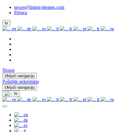
nexos@listing-themes.com
Prijava
hr
en
de
es
it
fr
pt
tr
ru
Nexos
Uključi navigaciju
Pošaljite nekretninu
Uključi navigaciju
hr
en
de
es
it
fr
pt
tr
ru
en
de
es
it