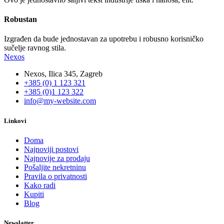
Robustan
Izgrađen da bude jednostavan za upotrebu i robusno korisničko
sučelje ravnog stila.
Nexos
Nexos, Ilica 345, Zagreb
+385 (0) 1 123 321
+385 (0)1 123 322
info@my-website.com
Linkovi
Doma
Najnoviji postovi
Najnovije za prodaju
Pošaljite nekretninu
Pravila o privatnosti
Kako radi
Kupiti
Blog
Newslatter