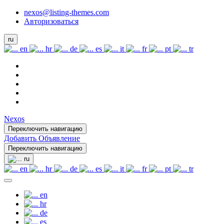
nexos@listing-themes.com
Авторизоваться
ru
en
hr
de
es
it
fr
pt
tr
Nexos
Переключить навигацию
Добавить Объявление
Переключить навигацию
ru
en
hr
de
es
it
fr
pt
tr
en
hr
de
es