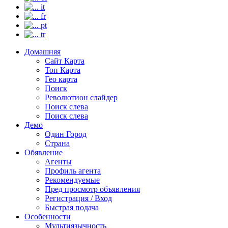
it
fr
pt
tr
Домашняя
Сайт Карта
Топ Карта
Гео карта
Поиск
Револютион слайдер
Поиск слева
Поиск слева
Демо
Один Город
Страна
Обявление
Агенты
Профиль агента
Рекомендуемые
Пред просмотр объявления
Регистрация / Вход
Быстрая подача
Особенности
Мультиязычность