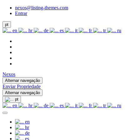
nexos@listing-themes.com
Entrar
pt
en
hr
de
es
it
fr
tr
ru
Nexos
Alternar navegação
Enviar Propriedade
Alternar navegação
pt
en
hr
de
es
it
fr
tr
ru
en
hr
de
es