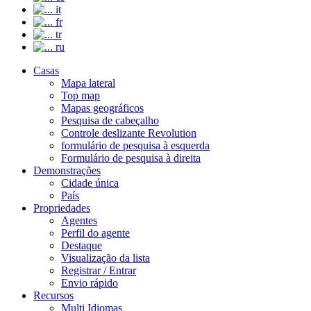
it
fr
tr
ru
Casas
Mapa lateral
Top map
Mapas geográficos
Pesquisa de cabeçalho
Controle deslizante Revolution
formulário de pesquisa à esquerda
Formulário de pesquisa à direita
Demonstrações
Cidade única
País
Propriedades
Agentes
Perfil do agente
Destaque
Visualização da lista
Registrar / Entrar
Envio rápido
Recursos
Multi Idiomas