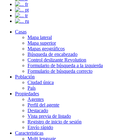
fr
pt
tr
ru
Casas
Mapa lateral
Mapa superior
Mapas geográficos
Búsqueda de encabezado
Control deslizante Revolution
Formulario de búsqueda a la izquierda
Formulario de búsqueda correcto
Población
Ciudad única
País
Propiedades
Agentes
Perfil del agente
Destacado
Vista previa de listado
Registro de inicio de sesión
Envío rápido
Caracteristicas
Multi lenguaje