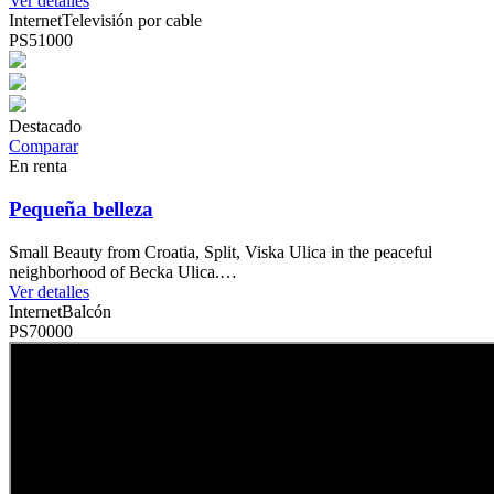
Ver detalles
Internet
Televisión por cable
PS51000
Destacado
Comparar
En renta
Pequeña belleza
Small Beauty from Croatia, Split, Viska Ulica in the peaceful
neighborhood of Becka Ulica.…
Ver detalles
Internet
Balcón
PS70000