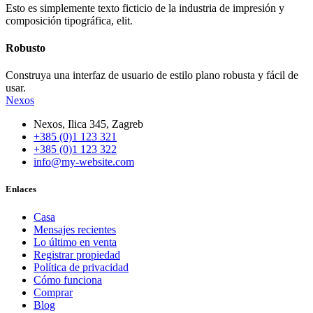
Esto es simplemente texto ficticio de la industria de impresión y
composición tipográfica, elit.
Robusto
Construya una interfaz de usuario de estilo plano robusta y fácil de
usar.
Nexos
Nexos, Ilica 345, Zagreb
+385 (0)1 123 321
+385 (0)1 123 322
info@my-website.com
Enlaces
Casa
Mensajes recientes
Lo último en venta
Registrar propiedad
Política de privacidad
Cómo funciona
Comprar
Blog