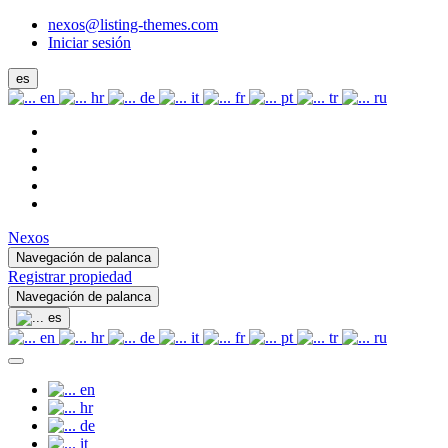
nexos@listing-themes.com
Iniciar sesión
es
en
hr
de
it
fr
pt
tr
ru
Nexos
Navegación de palanca
Registrar propiedad
Navegación de palanca
es
en
hr
de
it
fr
pt
tr
ru
en
hr
de
it