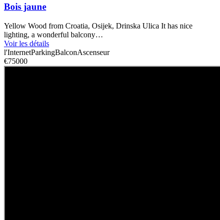
Bois jaune
Yellow Wood from Croatia, Osijek, Drinska Ulica It has nice
lighting, a wonderful balcony…
Voir les détails
l'Internet
Parking
Balcon
Ascenseur
€75000