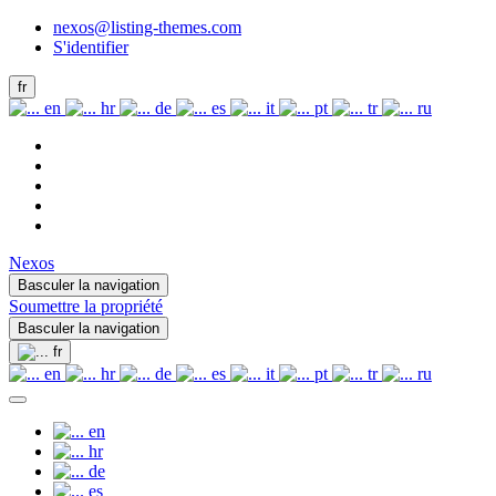
nexos@listing-themes.com
S'identifier
fr
en
hr
de
es
it
pt
tr
ru
Nexos
Basculer la navigation
Soumettre la propriété
Basculer la navigation
fr
en
hr
de
es
it
pt
tr
ru
en
hr
de
es