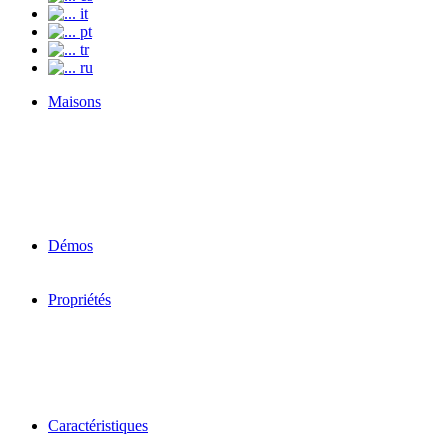
it
pt
tr
ru
Maisons
Démos
Propriétés
Caractéristiques