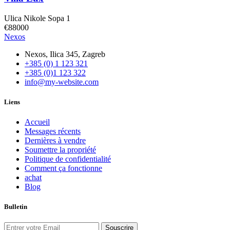
Ulica Nikole Sopa 1
€88000
Nexos
Nexos, Ilica 345, Zagreb
+385 (0) 1 123 321
+385 (0)1 123 322
info@my-website.com
Liens
Accueil
Messages récents
Dernières à vendre
Soumettre la propriété
Politique de confidentialité
Comment ça fonctionne
achat
Blog
Bulletin
Souscrire