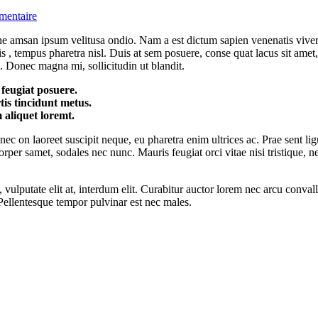
mentaire
he amsan ipsum velitusa ondio. Nam a est dictum sapien venenatis viver
 , tempus pharetra nisl. Duis at sem posuere, conse quat lacus sit amet, 
. Donec magna mi, sollicitudin ut blandit.
 feugiat posuere.
tis tincidunt metus.
 aliquet loremt.
c on laoreet suscipit neque, eu pharetra enim ultrices ac. Prae sent ligu
orper samet, sodales nec nunc. Mauris feugiat orci vitae nisi tristique, n
 vulputate elit at, interdum elit. Curabitur auctor lorem nec arcu conval
. Pellentesque tempor pulvinar est nec males.