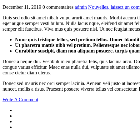
December 11, 2019
0 commentaires
admin
Nouvelles,
laissez un com
Duis sed odio sit amet nibah vulpu arurit amet mauris. Morbi accura t
eget augue semper vesti bulum. Nulla lacus nque, eleifend sit amet felis
semper elit faucibus. Viva mus quis posuere nisl. Ut nec feugiat metus
Nunc quis tristique tellus, sed pretium tellus. Donec blandit
Ut pharetra mattis nibh vel pretium. Pellentesque nec lobor
Curabitur suscipit, diam non aliquam posuere, turpis quam
Donec a neque dui. Vestibulum eu pharetra felis, quis lacinia arcu. Done
congue varius efficitur. Maec enas nulla dui, vulputate sit amet ullamc
conse ctetur diam uteras.
Donec sed mauris nec orci semper lacinia. Aenean veli justo at laoreet,
nuncet, mollis a risus. Praesent posuere viverra tellus vel consectetur
Write A Comment