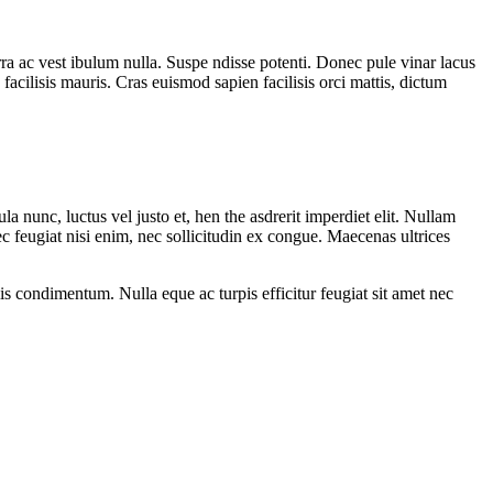
ra ac vest ibulum nulla. Suspe ndisse potenti. Donec pule vinar lacus
facilisis mauris. Cras euismod sapien facilisis orci mattis, dictum
la nunc, luctus vel justo et, hen the asdrerit imperdiet elit. Nullam
ec feugiat nisi enim, nec sollicitudin ex congue. Maecenas ultrices
lis condimentum. Nulla eque ac turpis efficitur feugiat sit amet nec