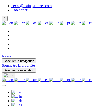
nexos@listing-themes.com
S'identifier
fr
en
hr
de
es
it
pt
tr
ru
Nexos
Basculer la navigation
Soumettre la propriété
Basculer la navigation
fr
en
hr
de
es
it
pt
tr
ru
en
hr
de
es