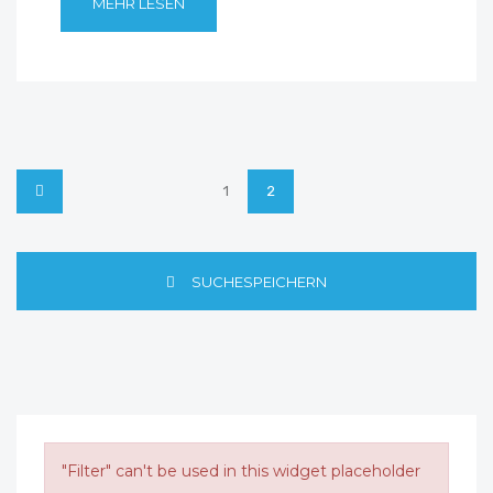
MEHR LESEN
1
2
SUCHESPEICHERN
"Filter" can't be used in this widget placeholder