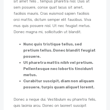
sit amet felis , tempus pharetra nisl. Duis at
sem posuere, conse quat lacus sit amet,
facilisis mauris. Cras euismod sapien facilisis
orci mattis, dictum semper elit faucibus. Viva
mus quis posuere nisl. Ut nec feugiat metus.
Donec magna mi, sollicitudin ut blandit.
Nunc quis tristique tellus, sed
pretium tellus. Donec blandit feugiat
posuere.
Ut pharetra mattis nibh vel pretium.
Pellentesque nec lobortis tincidunt
metus.
Curabitur suscipit, diam non aliquam
posuere, turpis quam aliquet loremt.
Donec a neque dui. Vestibulum eu pharetra felis,
quis lacinia arcu. Donec on laoreet suscipit