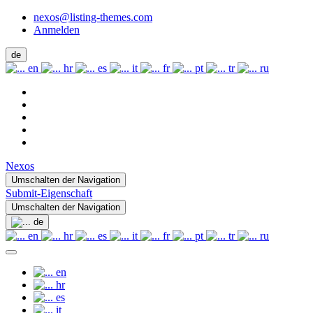
nexos@listing-themes.com
Anmelden
de
en
hr
es
it
fr
pt
tr
ru
Nexos
Umschalten der Navigation
Submit-Eigenschaft
Umschalten der Navigation
de
en
hr
es
it
fr
pt
tr
ru
en
hr
es
it