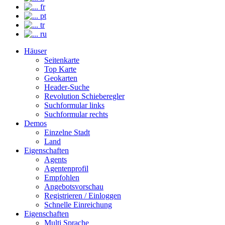
fr
pt
tr
ru
Häuser
Seitenkarte
Top Karte
Geokarten
Header-Suche
Revolution Schieberegler
Suchformular links
Suchformular rechts
Demos
Einzelne Stadt
Land
Eigenschaften
Agents
Agentenprofil
Empfohlen
Angebotsvorschau
Registrieren / Einloggen
Schnelle Einreichung
Eigenschaften
Multi Sprache