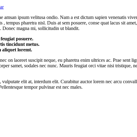
ar
he amsan ipsum velitusa ondio. Nam a est dictum sapien venenatis viver
 , tempus pharetra nisl. Duis at sem posuere, conse quat lacus sit amet, 
. Donec magna mi, sollicitudin ut blandit.
 feugiat posuere.
tis tincidunt metus.
 aliquet loremt.
c on laoreet suscipit neque, eu pharetra enim ultrices ac. Prae sent ligu
orper samet, sodales nec nunc. Mauris feugiat orci vitae nisi tristique, n
 vulputate elit at, interdum elit. Curabitur auctor lorem nec arcu conval
. Pellentesque tempor pulvinar est nec males.