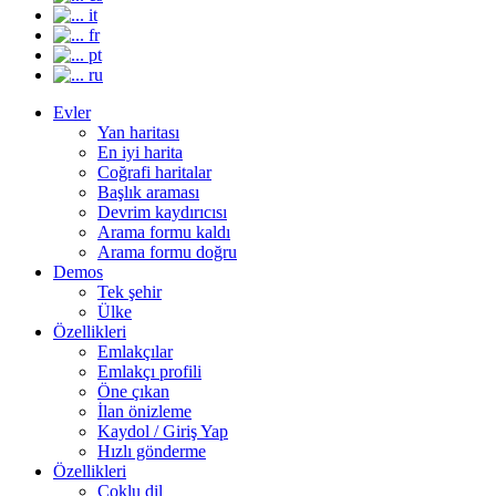
it
fr
pt
ru
Evler
Yan haritası
En iyi harita
Coğrafi haritalar
Başlık araması
Devrim kaydırıcısı
Arama formu kaldı
Arama formu doğru
Demos
Tek şehir
Ülke
Özellikleri
Emlakçılar
Emlakçı profili
Öne çıkan
İlan önizleme
Kaydol / Giriş Yap
Hızlı gönderme
Özellikleri
Çoklu dil