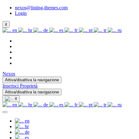
nexos@listing-themes.com
Login
it
en
hr
de
es
fr
pt
tr
ru
Nexos
Attiva/disattiva la navigazione
Inserisci Proprietà
Attiva/disattiva la navigazione
it
en
hr
de
es
fr
pt
tr
ru
en
hr
de
es