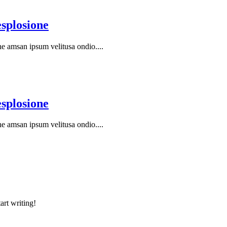
esplosione
he amsan ipsum velitusa ondio....
esplosione
he amsan ipsum velitusa ondio....
art writing!