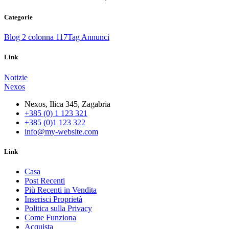
Categorie
Blog 2 colonna
117
Tag Annunci
Link
Notizie
Nexos
Nexos, Ilica 345, Zagabria
+385 (0) 1 123 321
+385 (0)1 123 322
info@my-website.com
Link
Casa
Post Recenti
Più Recenti in Vendita
Inserisci Proprietà
Politica sulla Privacy
Come Funziona
Acquista