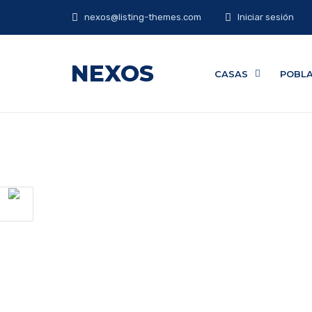
nexos@listing-themes.com
Iniciar sesión
NEXOS
CASAS
POBL