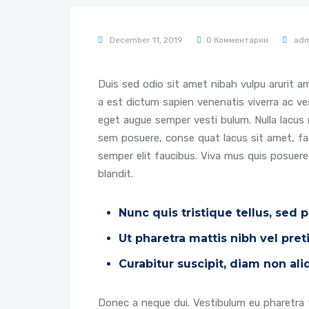
December 11, 2019
0 Комментарии
adm
Duis sed odio sit amet nibah vulpu arurit 
a est dictum sapien venenatis viverra ac ve
eget augue semper vesti bulum. Nulla lacus n
sem posuere, conse quat lacus sit amet, faci
semper elit faucibus. Viva mus quis posuere
blandit.
Nunc quis tristique tellus, sed 
Ut pharetra mattis nibh vel pre
Curabitur suscipit, diam non al
Donec a neque dui. Vestibulum eu pharetra fe