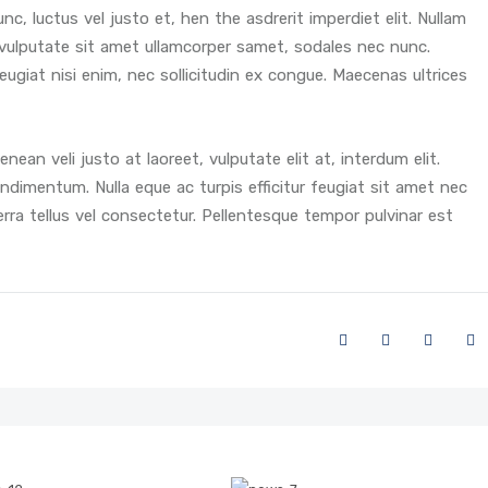
unc, luctus vel justo et, hen the asdrerit imperdiet elit. Nullam
, vulputate sit amet ullamcorper samet, sodales nec nunc.
 feugiat nisi enim, nec sollicitudin ex congue. Maecenas ultrices
ean veli justo at laoreet, vulputate elit at, interdum elit.
ndimentum. Nulla eque ac turpis efficitur feugiat sit amet nec
erra tellus vel consectetur. Pellentesque tempor pulvinar est