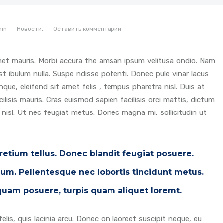
in
Новости,
Оставить комментарий
amet mauris. Morbi accura the amsan ipsum velitusa ondio. Nam
st ibulum nulla. Suspe ndisse potenti. Donec pule vinar lacus
que, eleifend sit amet felis , tempus pharetra nisl. Duis at
lisis mauris. Cras euismod sapien facilisis orci mattis, dictum
 nisl. Ut nec feugiat metus. Donec magna mi, sollicitudin ut
pretium tellus. Donec blandit feugiat posuere.
tium. Pellentesque nec lobortis tincidunt metus.
iquam posuere, turpis quam aliquet loremt.
lis, quis lacinia arcu. Donec on laoreet suscipit neque, eu