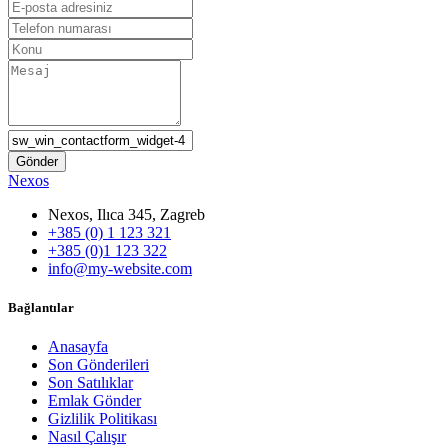
Nexos
Nexos, Ilıca 345, Zagreb
+385 (0) 1 123 321
+385 (0)1 123 322
info@my-website.com
Bağlantılar
Anasayfa
Son Gönderileri
Son Satılıklar
Emlak Gönder
Gizlilik Politikası
Nasıl Çalışır