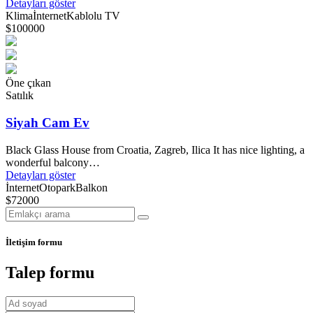
Detayları göster
Klima
İnternet
Kablolu TV
$100000
Öne çıkan
Satılık
Siyah Cam Ev
Black Glass House from Croatia, Zagreb, Ilica It has nice lighting, a
wonderful balcony…
Detayları göster
İnternet
Otopark
Balkon
$72000
İletişim formu
Talep formu