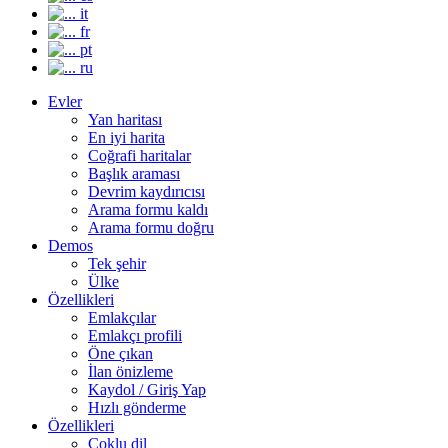
it
fr
pt
ru
Evler
Yan haritası
En iyi harita
Coğrafi haritalar
Başlık araması
Devrim kaydırıcısı
Arama formu kaldı
Arama formu doğru
Demos
Tek şehir
Ülke
Özellikleri
Emlakçılar
Emlakçı profili
Öne çıkan
İlan önizleme
Kaydol / Giriş Yap
Hızlı gönderme
Özellikleri
Çoklu dil