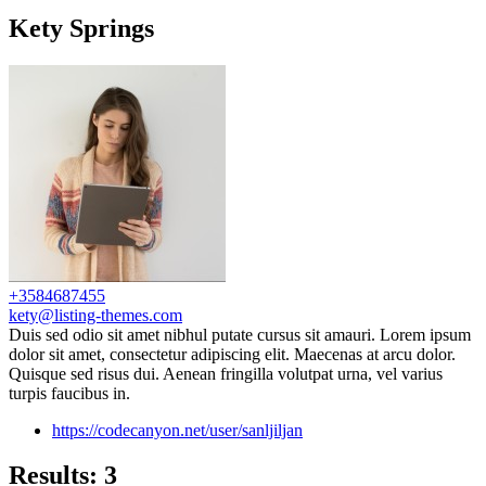
Kety Springs
+3584687455
kety@listing-themes.com
Duis sed odio sit amet nibhul putate cursus sit amauri. Lorem ipsum
dolor sit amet, consectetur adipiscing elit. Maecenas at arcu dolor.
Quisque sed risus dui. Aenean fringilla volutpat urna, vel varius
turpis faucibus in.
https://codecanyon.net/user/sanljiljan
Results: 3