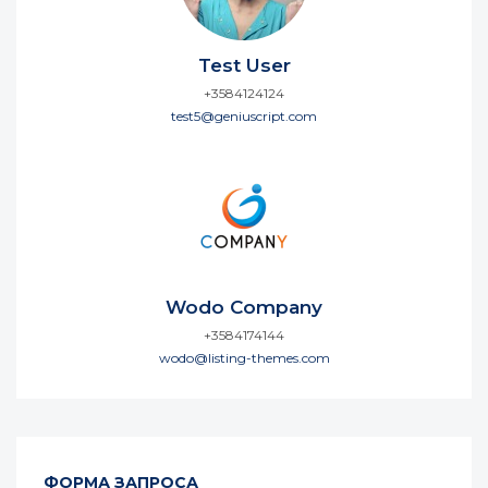
Test User
+3584124124
test5@geniuscript.com
Wodo Company
+3584174144
wodo@listing-themes.com
ФОРМА ЗАПРОСА