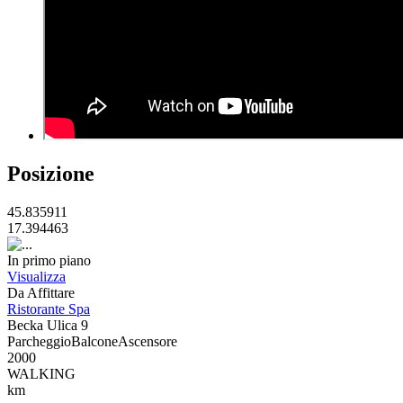
Posizione
45.835911
17.394463
In primo piano
Visualizza
Da Affittare
Ristorante Spa
Becka Ulica 9
Parcheggio
Balcone
Ascensore
2000
WALKING
km