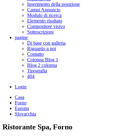
Inserimento della posizione
Campi Annuncio
Modulo di ricerca
Elemento risultato
Compositore visivo
Sottoscrizioni
pagine
Di base con galleria
Riguardo a noi
Contatto
Colonna Blog 1
Blog 2 colonna
Tipografia
404
Login
Casa
Forno
Europa
Slovacchia
Ristorante Spa, Forno