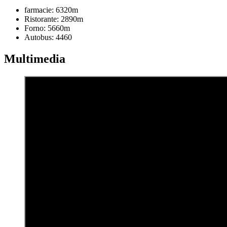
farmacie:
6320m
Ristorante:
2890m
Forno:
5660m
Autobus:
4460
Multimedia