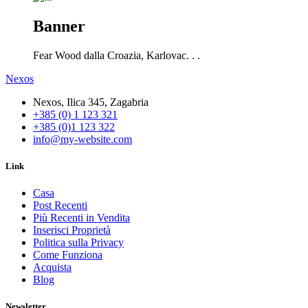
Banner
Fear Wood dalla Croazia, Karlovac. . .
Nexos
Nexos, Ilica 345, Zagabria
+385 (0) 1 123 321
+385 (0)1 123 322
info@my-website.com
Link
Casa
Post Recenti
Più Recenti in Vendita
Inserisci Proprietà
Politica sulla Privacy
Come Funziona
Acquista
Blog
Newsletter