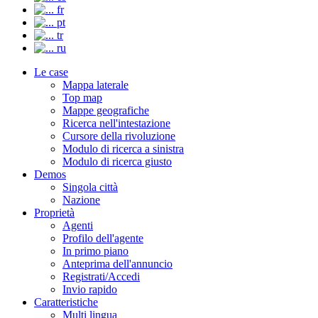
fr
pt
tr
ru
Le case
Mappa laterale
Top map
Mappe geografiche
Ricerca nell'intestazione
Cursore della rivoluzione
Modulo di ricerca a sinistra
Modulo di ricerca giusto
Demos
Singola città
Nazione
Proprietà
Agenti
Profilo dell'agente
In primo piano
Anteprima dell'annuncio
Registrati/Accedi
Invio rapido
Caratteristiche
Multi lingua