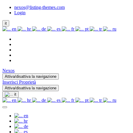
nexos@listing-themes.com
Login
it
en
hr
de
es
fr
pt
tr
ru
Nexos
Attiva/disattiva la navigazione
Inserisci Proprietà
Attiva/disattiva la navigazione
it
en
hr
de
es
fr
pt
tr
ru
en
hr
de
es