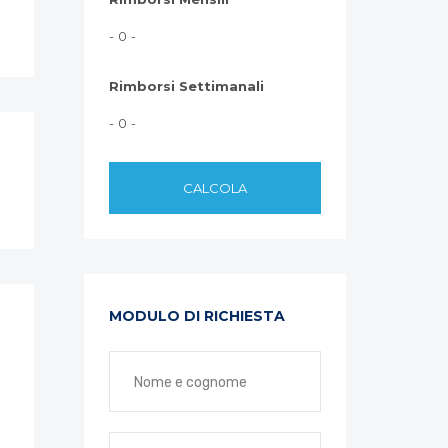
- 0 -
Rimborsi Settimanali
- 0 -
CALCOLA
MODULO DI RICHIESTA