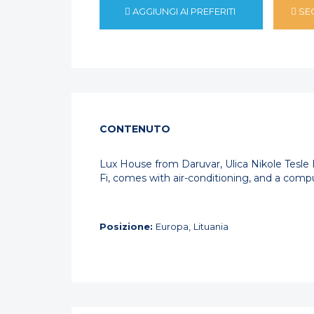
AGGIUNGI AI PREFERITI
SE
CONTENUTO
Lux House from Daruvar, Ulica Nikole Tesle I
Fi, comes with air-conditioning, and a compu
Posizione:
Europa, Lituania