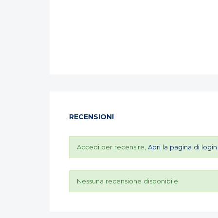
RECENSIONI
Accedi per recensire,
Apri la pagina di login
Nessuna recensione disponibile