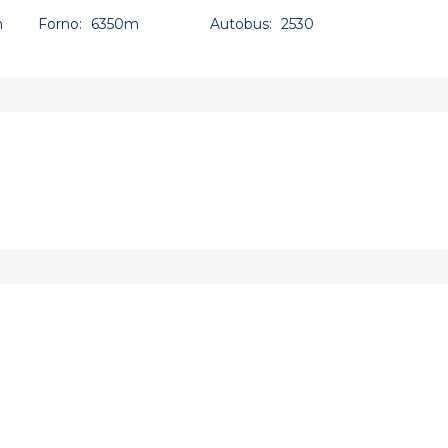
m
Forno:
6350m
Autobus:
2530