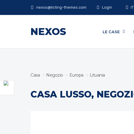
IT
nexos@listing-themes.com
Login
NEXOS
LE CASE
Casa
Negozio
Europa
Lituania
CASA LUSSO, NEGOZ