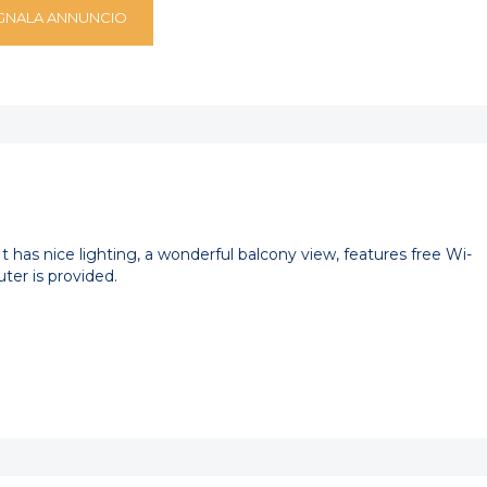
GNALA ANNUNCIO
t has nice lighting, a wonderful balcony view, features free Wi-
ter is provided.