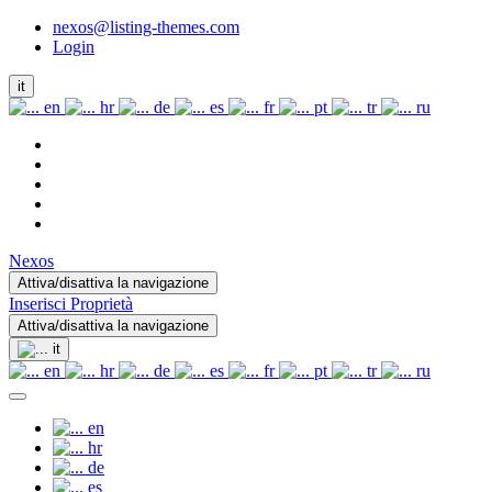
nexos@listing-themes.com
Login
it
en
hr
de
es
fr
pt
tr
ru
Nexos
Attiva/disattiva la navigazione
Inserisci Proprietà
Attiva/disattiva la navigazione
it
en
hr
de
es
fr
pt
tr
ru
en
hr
de
es