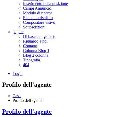
Inserimento della posizione
Campi Annuncio
Modulo di ricerca
Elemento risultato
Compositore visivo
Sottoscrizioni
pagine
Di base con galleria
Riguardo a noi
Contatto
Colonna Blog 1
Blog 2 colonna
Tipografia
404
Login
Profilo dell'agente
Casa
Profilo dell'agente
Profilo dell'agente