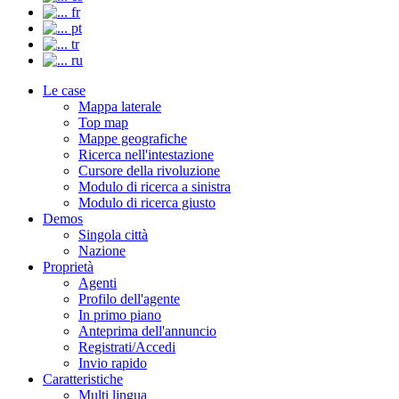
fr
pt
tr
ru
Le case
Mappa laterale
Top map
Mappe geografiche
Ricerca nell'intestazione
Cursore della rivoluzione
Modulo di ricerca a sinistra
Modulo di ricerca giusto
Demos
Singola città
Nazione
Proprietà
Agenti
Profilo dell'agente
In primo piano
Anteprima dell'annuncio
Registrati/Accedi
Invio rapido
Caratteristiche
Multi lingua