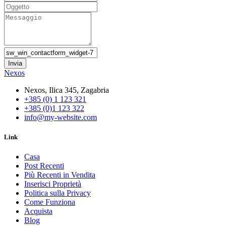
Nexos
Nexos, Ilica 345, Zagabria
+385 (0) 1 123 321
+385 (0)1 123 322
info@my-website.com
Link
Casa
Post Recenti
Più Recenti in Vendita
Inserisci Proprietà
Politica sulla Privacy
Come Funziona
Acquista
Blog