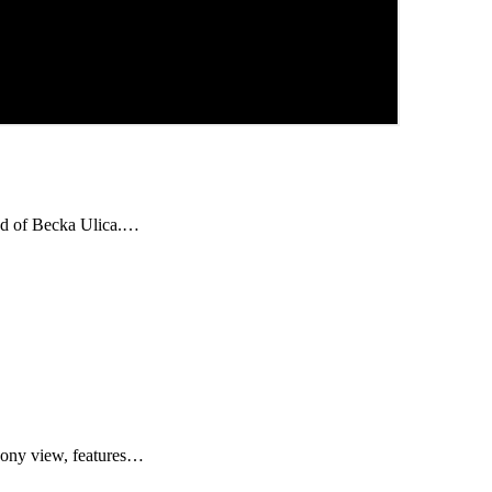
ood of Becka Ulica.…
lcony view, features…