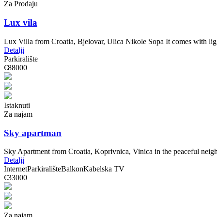
Za Prodaju
Lux vila
Lux Villa from Croatia, Bjelovar, Ulica Nikole Sopa It comes with l
Detalji
Parkiralište
€88000
Istaknuti
Za najam
Sky apartman
Sky Apartment from Croatia, Koprivnica, Vinica in the peaceful ne
Detalji
Internet
Parkiralište
Balkon
Kabelska TV
€33000
Za najam