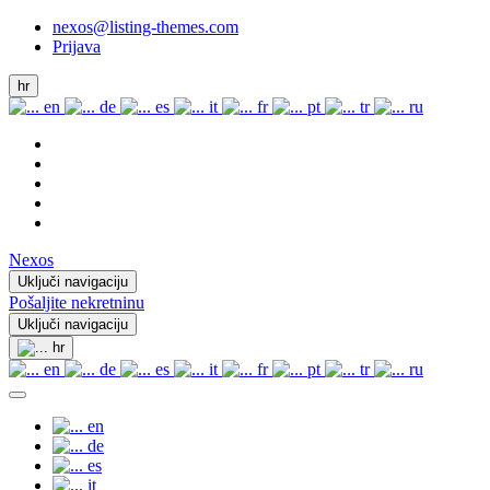
nexos@listing-themes.com
Prijava
hr
en
de
es
it
fr
pt
tr
ru
Nexos
Uključi navigaciju
Pošaljite nekretninu
Uključi navigaciju
hr
en
de
es
it
fr
pt
tr
ru
en
de
es
it