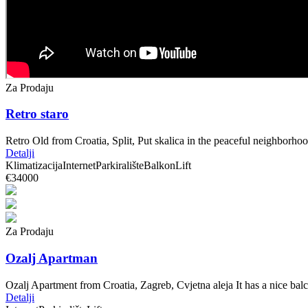
Za Prodaju
Retro staro
Retro Old from Croatia, Split, Put skalica in the peaceful neighborh
Detalji
Klimatizacija
Internet
Parkiralište
Balkon
Lift
€34000
Za Prodaju
Ozalj Apartman
Ozalj Apartment from Croatia, Zagreb, Cvjetna aleja It has a nice ba
Detalji