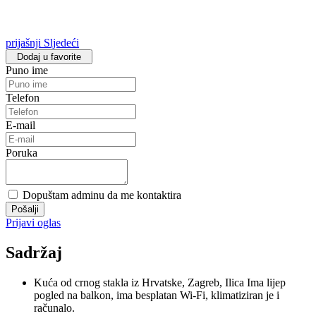
prijašnji
Sljedeći
Dodaj u favorite
Puno ime
Telefon
E-mail
Poruka
Dopuštam adminu da me kontaktira
Pošalji
Prijavi oglas
Sadržaj
Kuća od crnog stakla iz Hrvatske, Zagreb, Ilica Ima lijep
pogled na balkon, ima besplatan Wi-Fi, klimatiziran je i
računalo.