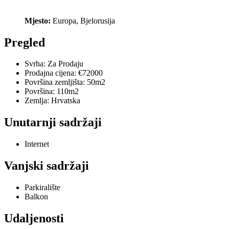
Mjesto:
Europa, Bjelorusija
Pregled
Svrha:
Za Prodaju
Prodajna cijena:
€72000
Površina zemljišta:
50m2
Površina:
110m2
Zemlja:
Hrvatska
Unutarnji sadržaji
Internet
Vanjski sadržaji
Parkiralište
Balkon
Udaljenosti