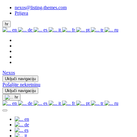
nexos@listing-themes.com
Prijava
hr
en
de
es
it
fr
pt
tr
ru
Nexos
Uključi navigaciju
Pošaljite nekretninu
Uključi navigaciju
hr
en
de
es
it
fr
pt
tr
ru
en
de
es
it