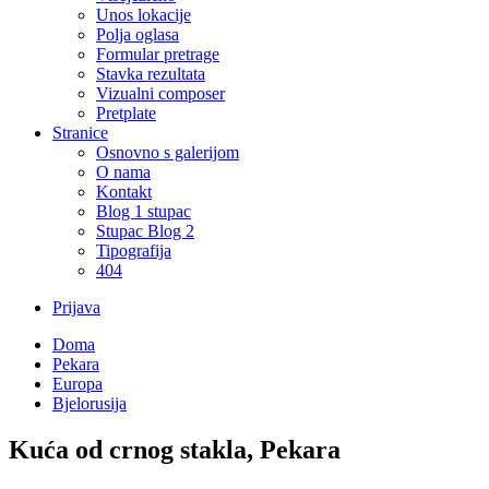
Unos lokacije
Polja oglasa
Formular pretrage
Stavka rezultata
Vizualni composer
Pretplate
Stranice
Osnovno s galerijom
O nama
Kontakt
Blog 1 stupac
Stupac Blog 2
Tipografija
404
Prijava
Doma
Pekara
Europa
Bjelorusija
Kuća od crnog stakla, Pekara