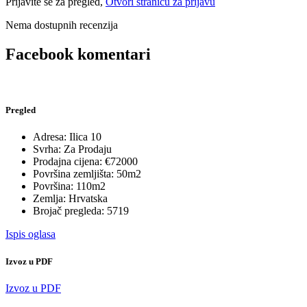
Prijavite se za pregled,
Otvori stranicu za prijavu
Nema dostupnih recenzija
Facebook komentari
Pregled
Adresa:
Ilica 10
Svrha:
Za Prodaju
Prodajna cijena:
€72000
Površina zemljišta:
50m2
Površina:
110m2
Zemlja:
Hrvatska
Brojač pregleda:
5719
Ispis oglasa
Izvoz u PDF
Izvoz u PDF