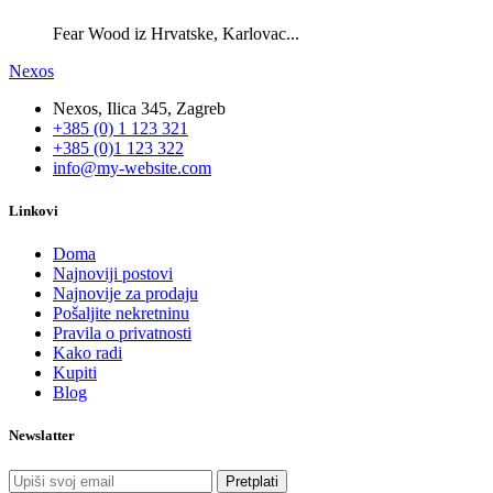
Fear Wood iz Hrvatske, Karlovac...
Nexos
Nexos, Ilica 345, Zagreb
+385 (0) 1 123 321
+385 (0)1 123 322
info@my-website.com
Linkovi
Doma
Najnoviji postovi
Najnovije za prodaju
Pošaljite nekretninu
Pravila o privatnosti
Kako radi
Kupiti
Blog
Newslatter
Pretplati