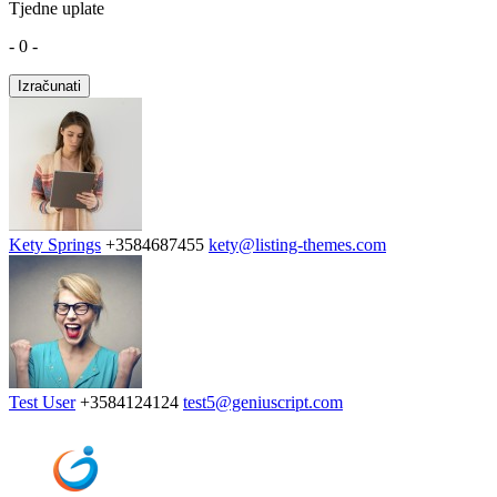
Tjedne uplate
- 0 -
Izračunati
Kety Springs
+3584687455
kety@listing-themes.com
Test User
+3584124124
test5@geniuscript.com