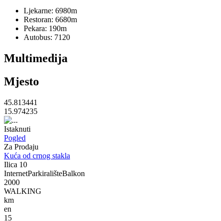
Ljekarne:
6980m
Restoran:
6680m
Pekara:
190m
Autobus:
7120
Multimedija
Mjesto
45.813441
15.974235
Istaknuti
Pogled
Za Prodaju
Kuća od crnog stakla
Ilica 10
Internet
Parkiralište
Balkon
2000
WALKING
km
en
15