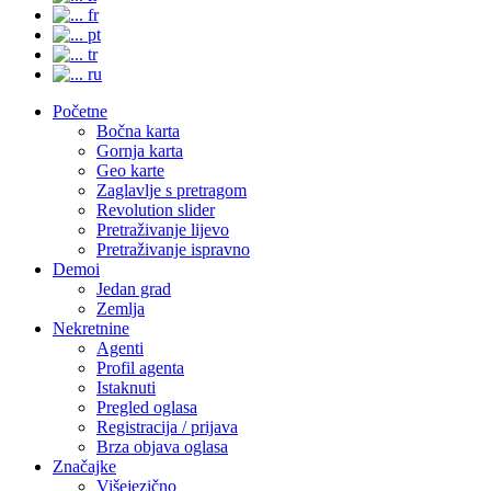
fr
pt
tr
ru
Početne
Bočna karta
Gornja karta
Geo karte
Zaglavlje s pretragom
Revolution slider
Pretraživanje lijevo
Pretraživanje ispravno
Demoi
Jedan grad
Zemlja
Nekretnine
Agenti
Profil agenta
Istaknuti
Pregled oglasa
Registracija / prijava
Brza objava oglasa
Značajke
Višejezično