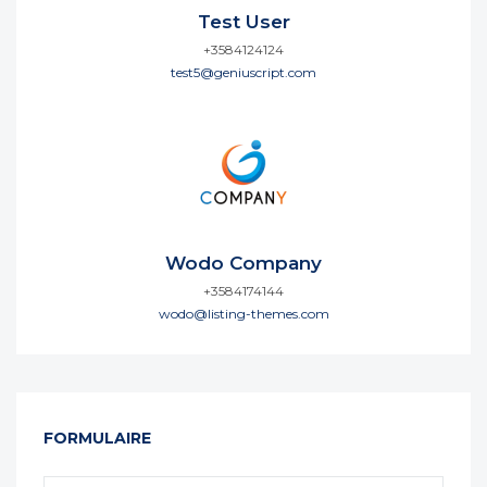
Test User
+3584124124
test5@geniuscript.com
Wodo Company
+3584174144
wodo@listing-themes.com
FORMULAIRE